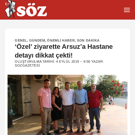
İçeriğe
atla
GENEL
,
GÜNDEM
,
ÖNEMLI HABER
,
SON DAKIKA
‘Özel’ ziyarette Arsuz’a Hastane
detayı dikkat çekti!
OLUŞTURULMA TARIHI:
4 EYLÜL 2019 – 9:56
YAZAR:
SOZGAZETESI