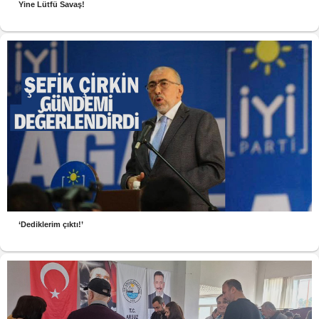
Yine Lütfü Savaş!
‘Dediklerim çıktı!’