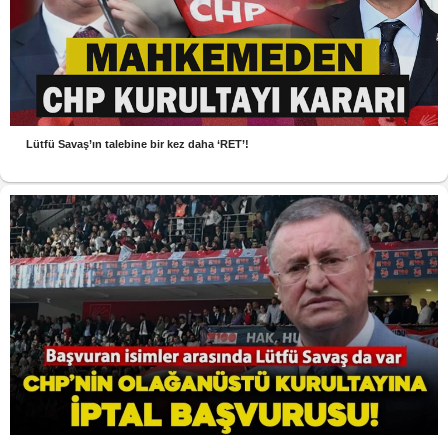
Lütfü Savaş’ın talebine bir kez daha ‘RET’!