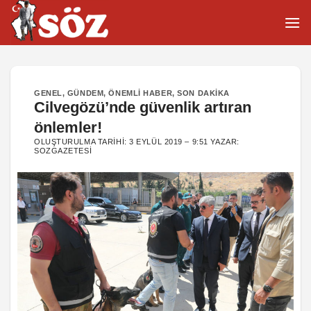
İçeriğe
atla
GENEL
,
GÜNDEM
,
ÖNEMLI HABER
,
SON DAKIKA
Cilvegözü’nde güvenlik artıran
önlemler!
OLUŞTURULMA TARIHI:
3 EYLÜL 2019 – 9:51
YAZAR:
SOZGAZETESI