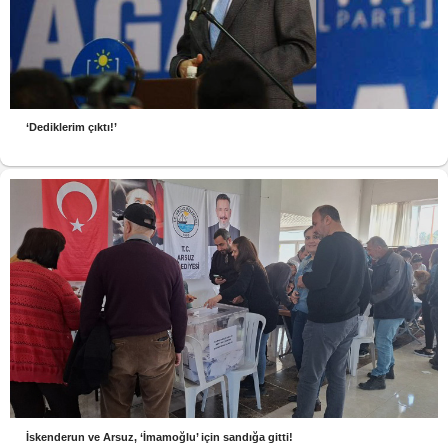
‘Dediklerim çıktı!’
İskenderun ve Arsuz, ‘İmamoğlu’ için sandığa gitti!