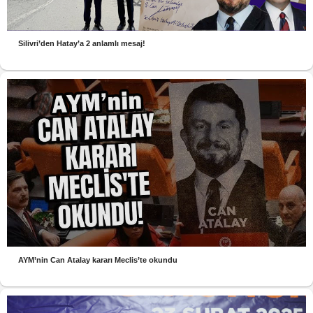
Silivri’den Hatay’a 2 anlamlı mesaj!
AYM’nin Can Atalay kararı Meclis’te okundu