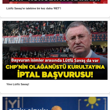
Lütfü Savaş’ın talebine bir kez daha ‘RET’!
Yine Lütfü Savaş!