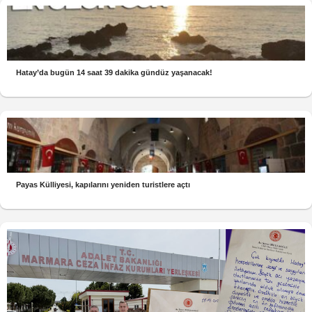
Hatay’da bugün 14 saat 39 dakika gündüz yaşanacak!
Payas Külliyesi, kapılarını yeniden turistlere açtı