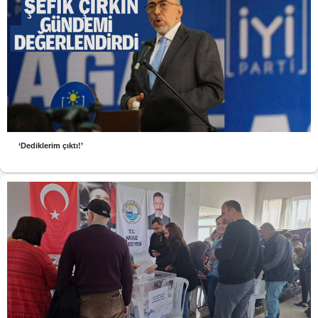
‘Dediklerim çıktı!’