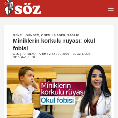
İçeriğe
atla
GENEL
,
GÜNDEM
,
ÖNEMLI HABER
,
SAĞLIK
Miniklerin korkulu rüyası; okul
fobisi
OLUŞTURULMA TARIHI:
2 EYLÜL 2019 – 10:32
YAZAR:
SOZGAZETESI