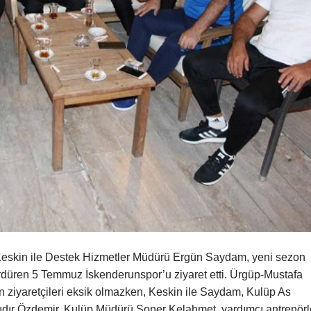
eskin ile Destek Hizmetler Müdürü Ergün Saydam, yeni sezon
rdüren 5 Temmuz İskenderunspor’u ziyaret etti. Ürgüp-Mustafa
n ziyaretçileri eksik olmazken, Keskin ile Saydam, Kulüp As
dır Özdemir, Kulüp Müdürü Soner Kelahmet, yardımcı antrenörl