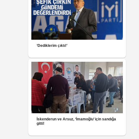
‘Dediklerim çıktı!’
İskenderun ve Arsuz, ‘İmamoğlu’ için sandığa
gitti!