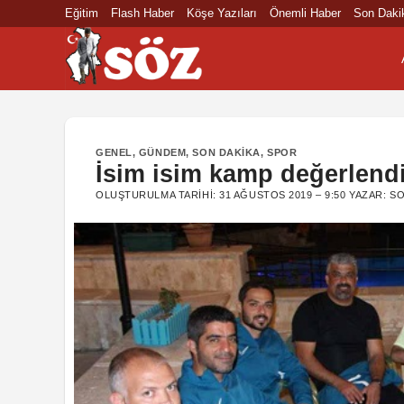
İçeriğe
Eğitim
Flash Haber
Köşe Yazıları
Önemli Haber
Son Daki
atla
GENEL
,
GÜNDEM
,
SON DAKIKA
,
SPOR
İsim isim kamp değerlend
OLUŞTURULMA TARIHI:
31 AĞUSTOS 2019 – 9:50
YAZAR:
SO