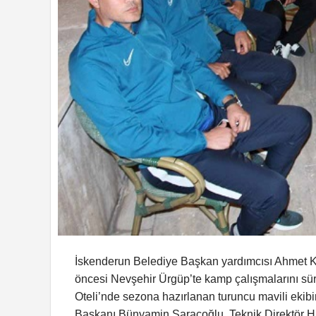
İskenderun Belediye Başkan yardımcısı Ahmet K
öncesi Nevşehir Ürgüp’te kamp çalışmalarını sü
Oteli’nde sezona hazırlanan turuncu mavili ekibi
Başkanı Bünyamin Saraçoğlu, Teknik Direktör Hı