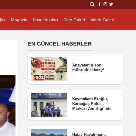
lık
Magazin
Köşe Yazıları
Foto Galeri
Video Galeri
EN GÜNCEL HABERLER
Anavatanın son
mührüdür Hatay!
Kaymakam Eroğlu,
Karaağaç Polis
Merkezi Amirliği’nde
Hatay Havalimanı,