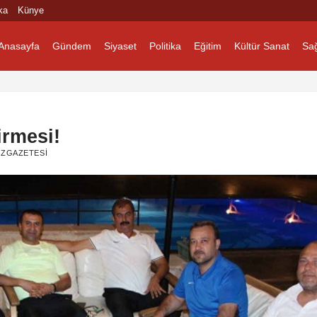
ka
Künye
Anasayfa
Gündem
Siyaset
Politika
Eğitim
Kültür Sanat
Sağ
irmesi!
ZGAZETESI