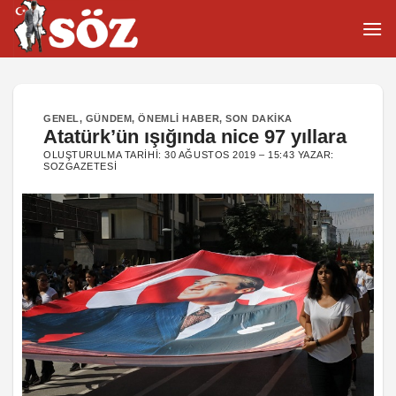
İçeriğe
atla
GENEL
,
GÜNDEM
,
ÖNEMLI HABER
,
SON DAKIKA
Atatürk’ün ışığında nice 97 yıllara
OLUŞTURULMA TARIHI:
30 AĞUSTOS 2019 – 15:43
YAZAR:
SOZGAZETESI