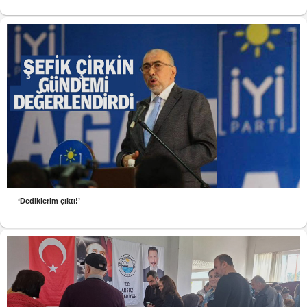
‘Dediklerim çıktı!’