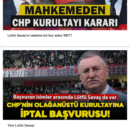
Lütfü Savaş’ın talebine bir kez daha ‘RET’!
Yine Lütfü Savaş!