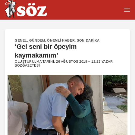
İçeriğe
atla
GENEL
,
GÜNDEM
,
ÖNEMLI HABER
,
SON DAKIKA
‘Gel seni bir öpeyim
kaymakamım’
OLUŞTURULMA TARIHI:
26 AĞUSTOS 2019 – 12:22
YAZAR:
SOZGAZETESI