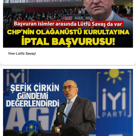
Yine Lütfü Savaş!