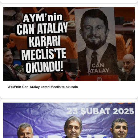
AYM’nin Can Atalay kararı Meclis’te okundu