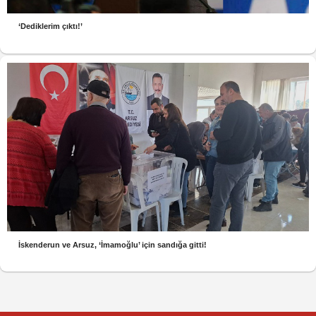
‘Dediklerim çıktı!’
İskenderun ve Arsuz, ‘İmamoğlu’ için sandığa gitti!