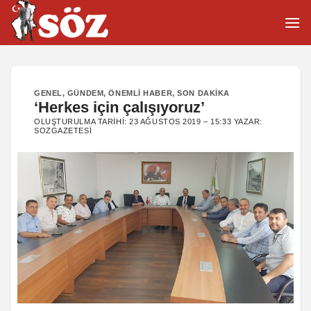
İçeriğe
atla
GENEL
,
GÜNDEM
,
ÖNEMLI HABER
,
SON DAKIKA
‘Herkes için çalışıyoruz’
OLUŞTURULMA TARIHI:
23 AĞUSTOS 2019 – 15:33
YAZAR:
SOZGAZETESI