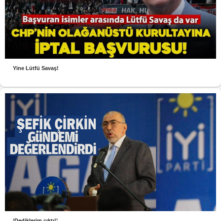
Yine Lütfü Savaş!
‘Dediklerim çıktı!’