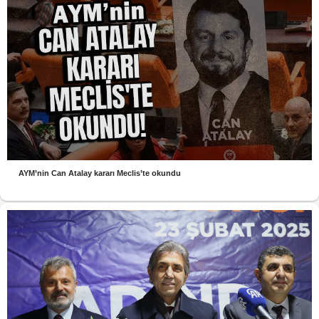
AYM’nin Can Atalay kararı Meclis’te okundu