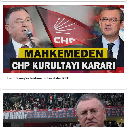
Lütfü Savaş’ın talebine bir kez daha ‘RET’!