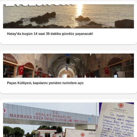
Hatay’da bugün 14 saat 39 dakika gündüz yaşanacak!
Payas Külliyesi, kapılarını yeniden turistlere açtı