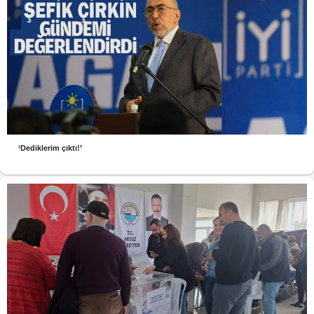
‘Dediklerim çıktı!’