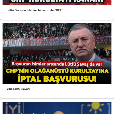
Lütfü Savaş’ın talebine bir kez daha ‘RET’!
Yine Lütfü Savaş!