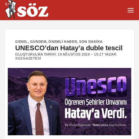
İçeriğe
atla
GENEL
,
GÜNDEM
,
ÖNEMLI HABER
,
SON DAKIKA
UNESCO’dan Hatay’a duble tescil
OLUŞTURULMA TARIHI:
19 AĞUSTOS 2019 – 15:27
YAZAR:
SOZGAZETESI