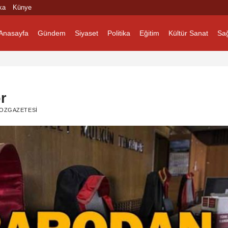
ka
Künye
Anasayfa
Gündem
Siyaset
Politika
Eğitim
Kültür Sanat
Sağ
r
OZGAZETESI