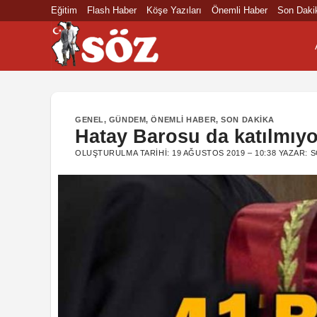
İçeriğe
Eğitim
Flash Haber
Köşe Yazıları
Önemli Haber
Son Daki
atla
GENEL
,
GÜNDEM
,
ÖNEMLI HABER
,
SON DAKIKA
Hatay Barosu da katılmıyo
OLUŞTURULMA TARIHI:
19 AĞUSTOS 2019 – 10:38
YAZAR:
S