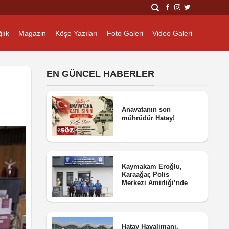
lık
Magazin
Köşe Yazıları
Foto Galeri
Video Galeri
EN GÜNCEL HABERLER
Anavatanın son
mührüdür Hatay!
Kaymakam Eroğlu,
Karaağaç Polis
Merkezi Amirliği’nde
Hatay Havalimanı,