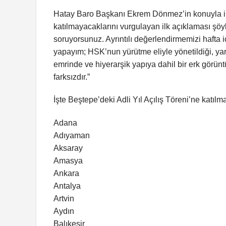
Hatay Baro Başkanı Ekrem Dönmez’in konuyla ilgili
katılmayacaklarını vurgulayan ilk açıklaması şöyl
soruyorsunuz. Ayrıntılı değerlendirmemizi hafta
yapayım; HSK’nun yürütme eliyle yönetildiği, ya
emrinde ve hiyerarşik yapıya dahil bir erk görü
farksızdır.”
İşte Beştepe’deki Adli Yıl Açılış Töreni’ne katıl
Adana
Adıyaman
Aksaray
Amasya
Ankara
Antalya
Artvin
Aydın
Balıkesir