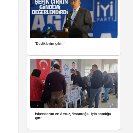
‘Dediklerim çıktı!’
İskenderun ve Arsuz, ‘İmamoğlu’ için sandığa
gitti!