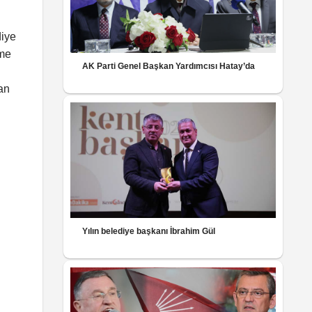
diye
rme
AK Parti Genel Başkan Yardımcısı Hatay’da
an
Yılın belediye başkanı İbrahim Gül