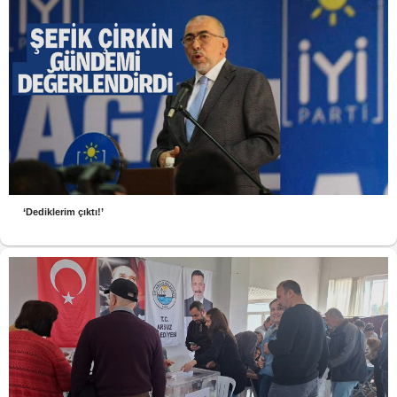
‘Dediklerim çıktı!’