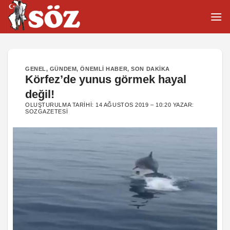
İçeriğe
atla
GENEL
,
GÜNDEM
,
ÖNEMLI HABER
,
SON DAKIKA
Körfez’de yunus görmek hayal
değil!
OLUŞTURULMA TARIHI:
14 AĞUSTOS 2019 – 10:20
YAZAR:
SOZGAZETESI