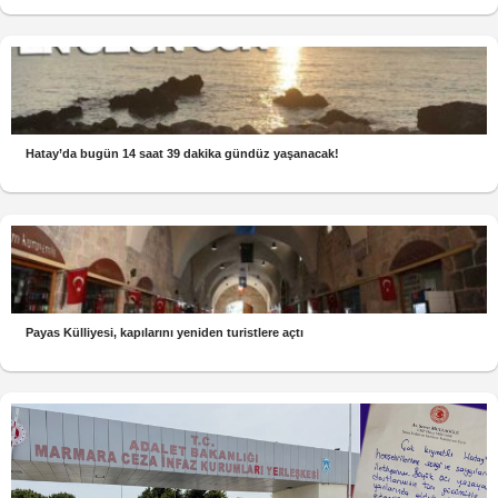
Hatay’da bugün 14 saat 39 dakika gündüz yaşanacak!
Payas Külliyesi, kapılarını yeniden turistlere açtı