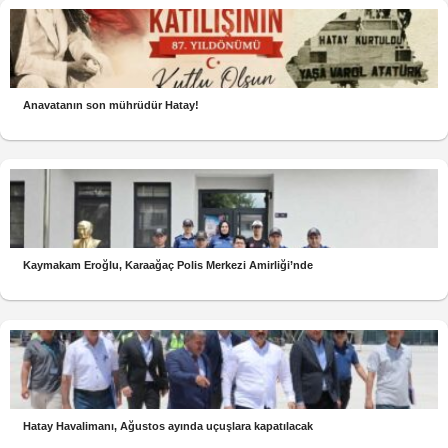
Anavatanın son mührüdür Hatay!
Kaymakam Eroğlu, Karaağaç Polis Merkezi Amirliği’nde
Hatay Havalimanı, Ağustos ayında uçuşlara kapatılacak