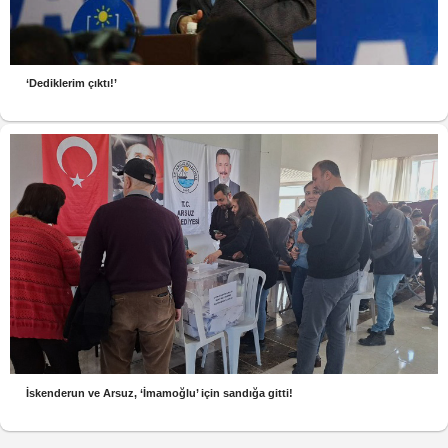
‘Dediklerim çıktı!’
İskenderun ve Arsuz, ‘İmamoğlu’ için sandığa gitti!