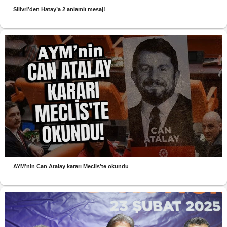
Silivri’den Hatay’a 2 anlamlı mesaj!
AYM’nin Can Atalay kararı Meclis’te okundu