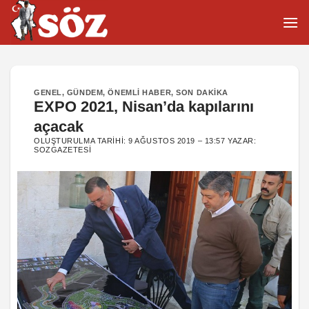
İçeriğe
atla
GENEL
,
GÜNDEM
,
ÖNEMLI HABER
,
SON DAKIKA
EXPO 2021, Nisan’da kapılarını
açacak
OLUŞTURULMA TARIHI:
9 AĞUSTOS 2019 – 13:57
YAZAR:
SOZGAZETESI