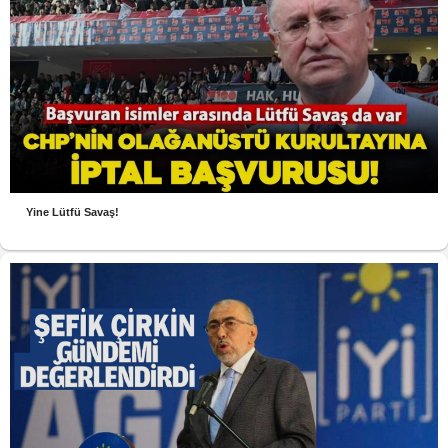
Yine Lütfü Savaş!