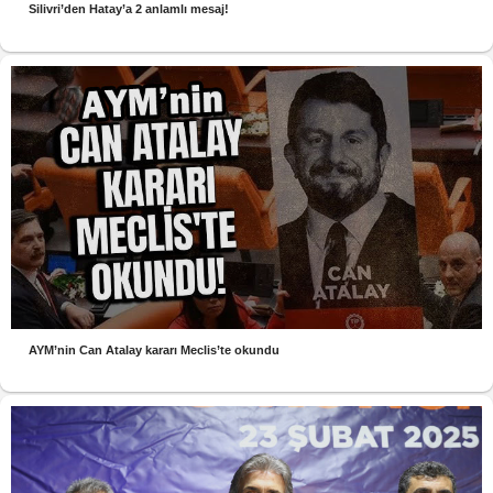
Silivri’den Hatay’a 2 anlamlı mesaj!
AYM’nin Can Atalay kararı Meclis’te okundu