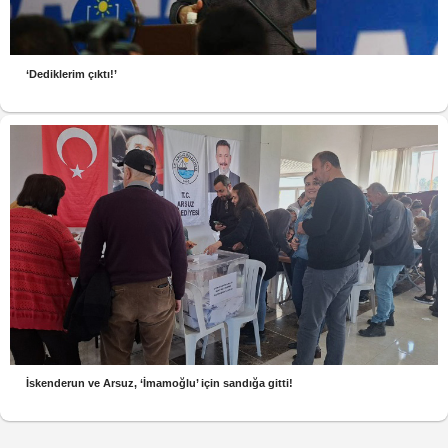
‘Dediklerim çıktı!’
İskenderun ve Arsuz, ‘İmamoğlu’ için sandığa gitti!