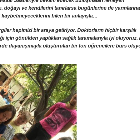
Masal Saatleriyle devam edecek buluşmaları ilerleyen
doğayı ve kendilerini tanırlarsa bugünlerine de yarınların
hi kaybetmeyeceklerini bilen bir anlayışla…
iler hepimizi bir araya getiriyor. Doktorların hiçbir karşılık
ğı için gönülden yaptıkları sağlık taramalarıyla iyi oluyoruz,
klerde dayanışmayla oluşturulan bir fon öğrencilere burs oluyo