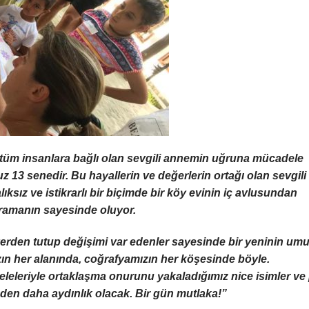
ı tüm insanlara bağlı olan sevgili annemin uğruna mücadele
ruz 13 senedir. Bu hayallerin ve değerlerin ortağı olan sevgili
ıksız ve istikrarlı bir biçimde bir köy evinin iç avlusundan
hramanın sayesinde oluyor.
yerden tutup değişimi var edenler sayesinde bir yeninin um
n her alanında, coğrafyamızın her köşesinde böyle.
deleleriyle ortaklaşma onurunu yakaladığımız nice isimler ve
en daha aydınlık olacak. Bir gün mutlaka!”