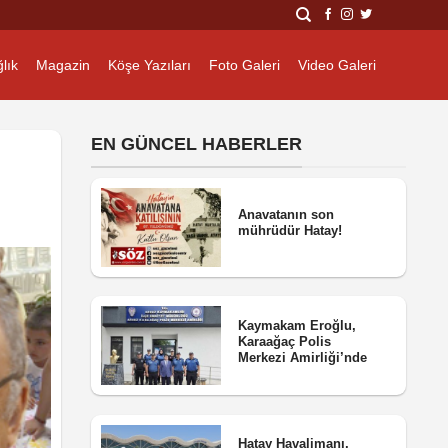
lık
Magazin
Köşe Yazıları
Foto Galeri
Video Galeri
EN GÜNCEL HABERLER
Anavatanın son
mührüdür Hatay!
Kaymakam Eroğlu,
Karaağaç Polis
Merkezi Amirliği’nde
Hatay Havalimanı,