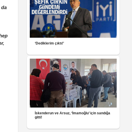
a da
 hep
r,
‘Dediklerim çıktı!’
İskenderun ve Arsuz, ‘İmamoğlu’ için sandığa
gitti!