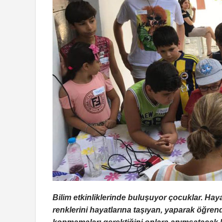
Bilim etkinliklerinde buluşuyor çocuklar. Hay
renklerini hayatlarına taşıyan, yaparak öğrendi