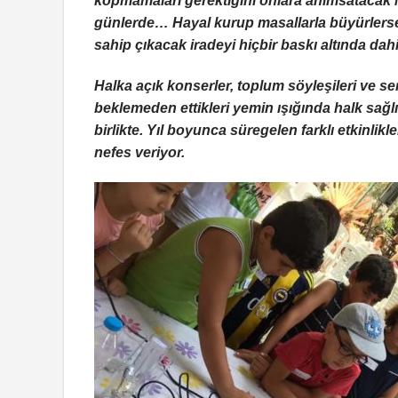
kopmamaları gerektiğini onlara anımsatacak 
günlerde… Hayal kurup masallarla büyürlerse, 
sahip çıkacak iradeyi hiçbir baskı altında da
Halka açık konserler, toplum söyleşileri ve serg
beklemeden ettikleri yemin ışığında halk sağlı
birlikte. Yıl boyunca süregelen farklı etkinli
nefes veriyor.