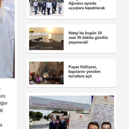
Ağustos ayında
uçuşlara kapatılacak
Hatay’da bugün 14
saat 39 dakika gündüz
yaşanacak!
Payas Külliyesi,
kapılarını yeniden
turistlere açtı
e
ını
iğer
li
na