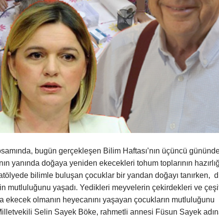
kapsamında, bugün gerçekleşen Bilim Haftası’nın üçüncü gününd
anın yanında doğaya yeniden ekecekleri tohum toplarının hazırlığ
atölyede bilimle buluşan çocuklar bir yandan doğayı tanırken, d
 mutluluğunu yaşadı. Yedikleri meyvelerin çekirdekleri ve çeşit
aya ekecek olmanın heyecanını yaşayan çocukların mutluluğunu
 Milletvekili Selin Sayek Böke, rahmetli annesi Füsun Sayek adı