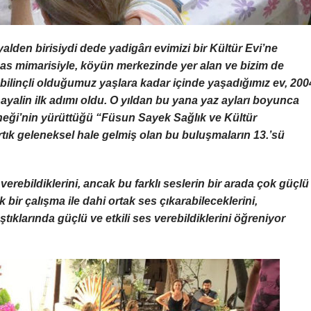
den birisiydi dede yadigârı evimizi bir Kültür Evi’ne
has mimarisiyle, köyün merkezinde yer alan ve bizim de
r bilinçli olduğumuz yaşlara kadar içinde yaşadığımız ev, 200
ayalin ilk adımı oldu. O yıldan bu yana yaz ayları boyunca
neği’nin yürüttüğü “Füsun Sayek Sağlık ve Kültür
 Artık geleneksel hale gelmiş olan bu buluşmaların 13.’sü
 verebildiklerini, ancak bu farklı seslerin bir arada çok güçlü
k bir çalışma ile dahi ortak ses çıkarabileceklerini,
laştıklarında güçlü ve etkili ses verebildiklerini öğreniyor