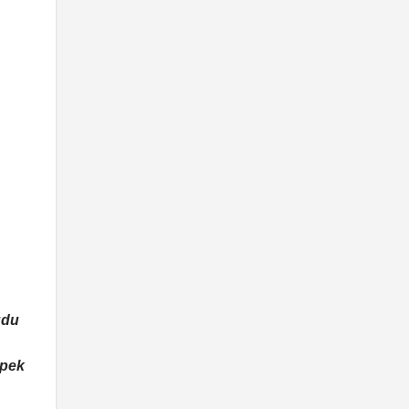
udu
 pek