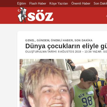
İçeriğe
Eğitim
Flash Haber
Köşe Yazıları
Önemli Haber
Son Daki
atla
GENEL
,
GÜNDEM
,
ÖNEMLI HABER
,
SON DAKIKA
Dünya çocukların eliyle g
OLUŞTURULMA TARIHI:
8 AĞUSTOS 2019 – 13:38
YAZAR:
SO