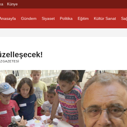
ka
Künye
Anasayfa
Gündem
Siyaset
Politika
Eğitim
Kültür Sanat
Sağ
üzelleşecek!
ZGAZETESI