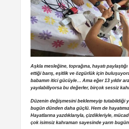
Aşkla mesleğine, toprağına, hayatı paylaştığ
ettiği barış, eşitlik ve özgürlük için buluşuyo
babamın itici gücüyle… Ama eğer 13 yıldır aral
yayılabiliyorsa bu değerler, birçok sessiz ka
Düzenin değişmesini beklemeyip tutabildiği 
bugün dünden daha güçlü. Hem de hayatımızı
Hayatlarına yazdıklarıyla, çizdikleriyle, müca
çok isimsiz kahraman sayesinde yarın bugünd