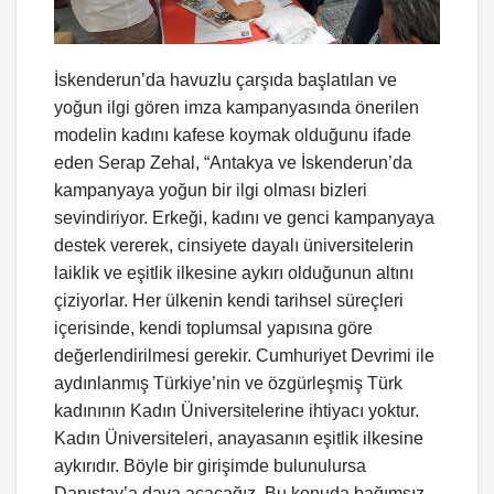
İskenderun’da havuzlu çarşıda başlatılan ve
yoğun ilgi gören imza kampanyasında önerilen
modelin kadını kafese koymak olduğunu ifade
eden Serap Zehal, “Antakya ve İskenderun’da
kampanyaya yoğun bir ilgi olması bizleri
sevindiriyor. Erkeği, kadını ve genci kampanyaya
destek vererek, cinsiyete dayalı üniversitelerin
laiklik ve eşitlik ilkesine aykırı olduğunun altını
çiziyorlar. Her ülkenin kendi tarihsel süreçleri
içerisinde, kendi toplumsal yapısına göre
değerlendirilmesi gerekir. Cumhuriyet Devrimi ile
aydınlanmış Türkiye’nin ve özgürleşmiş Türk
kadınının Kadın Üniversitelerine ihtiyacı yoktur.
Kadın Üniversiteleri, anayasanın eşitlik ilkesine
aykırıdır. Böyle bir girişimde bulunulursa
Danıştay’a dava açacağız. Bu konuda bağımsız