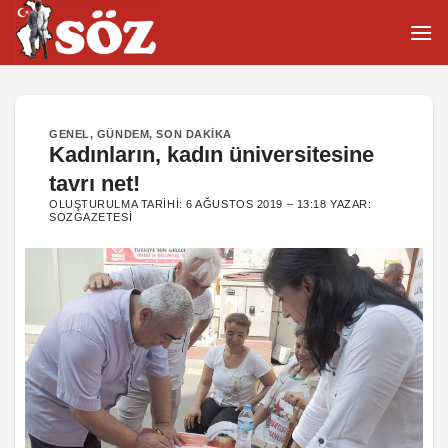
İçeriğe
atla
GENEL
,
GÜNDEM
,
SON DAKIKA
Kadınların, kadın üniversitesine
tavrı net!
OLUŞTURULMA TARIHI:
6 AĞUSTOS 2019 – 13:18
YAZAR:
SOZGAZETESI