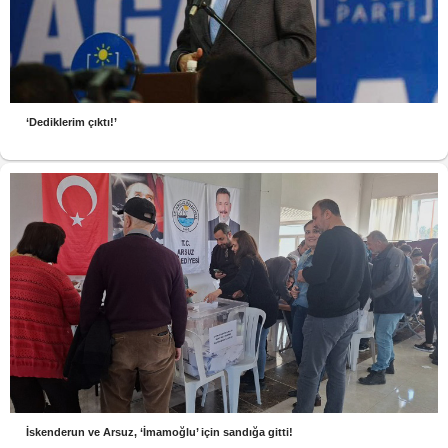
‘Dediklerim çıktı!’
İskenderun ve Arsuz, ‘İmamoğlu’ için sandığa gitti!