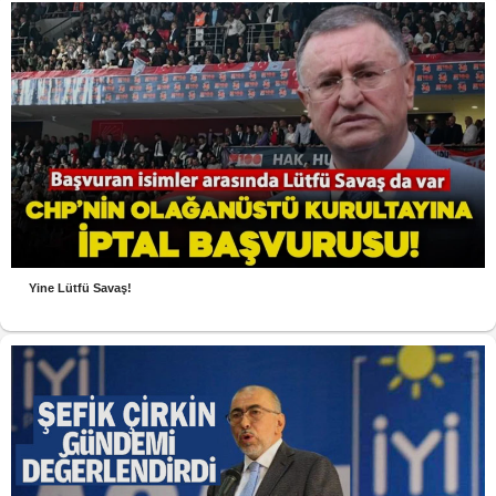
Yine Lütfü Savaş!