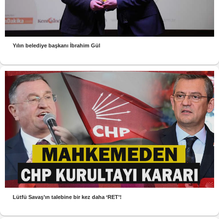
Yılın belediye başkanı İbrahim Gül
Lütfü Savaş’ın talebine bir kez daha ‘RET’!