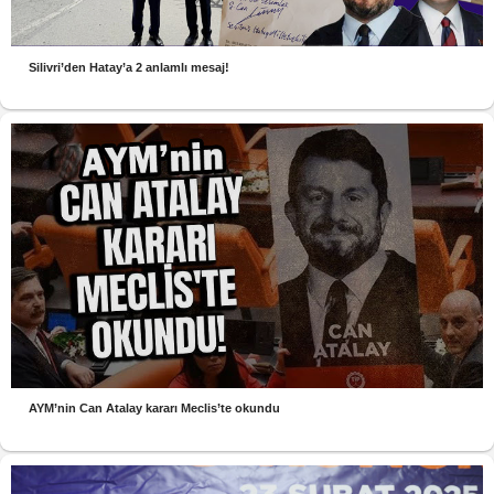
Silivri’den Hatay’a 2 anlamlı mesaj!
AYM’nin Can Atalay kararı Meclis’te okundu