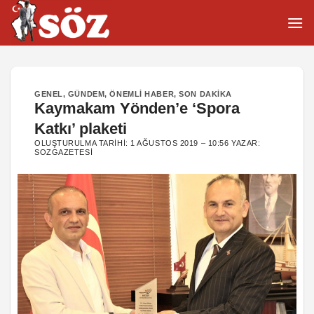
İçeriğe
atla
GENEL
,
GÜNDEM
,
ÖNEMLI HABER
,
SON DAKIKA
Kaymakam Yönden’e ‘Spora
Katkı’ plaketi
OLUŞTURULMA TARIHI:
1 AĞUSTOS 2019 – 10:56
YAZAR:
SOZGAZETESI