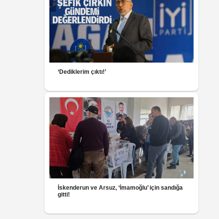
‘Dediklerim çıktı!’
İskenderun ve Arsuz, ‘İmamoğlu’ için sandığa
gitti!