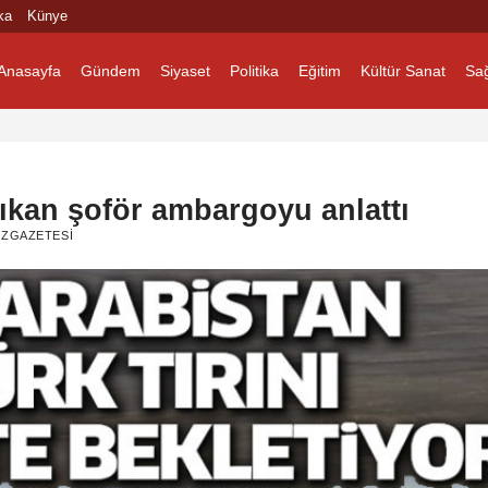
ka
Künye
Anasayfa
Gündem
Siyaset
Politika
Eğitim
Kültür Sanat
Sağ
ıkan şoför ambargoyu anlattı
ZGAZETESI