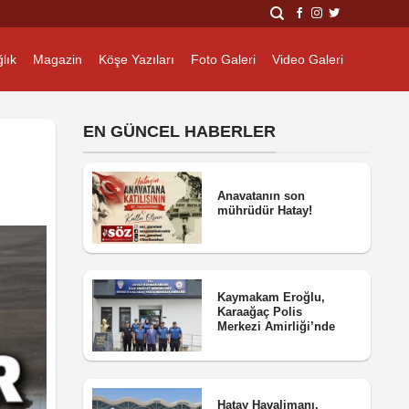
lık
Magazin
Köşe Yazıları
Foto Galeri
Video Galeri
EN GÜNCEL HABERLER
Anavatanın son
mührüdür Hatay!
Kaymakam Eroğlu,
Karaağaç Polis
Merkezi Amirliği’nde
Hatay Havalimanı,