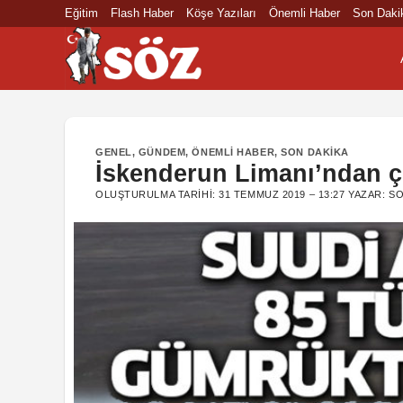
İçeriğe
Eğitim
Flash Haber
Köşe Yazıları
Önemli Haber
Son Daki
atla
GENEL
,
GÜNDEM
,
ÖNEMLI HABER
,
SON DAKIKA
İskenderun Limanı’ndan ç
OLUŞTURULMA TARIHI:
31 TEMMUZ 2019 – 13:27
YAZAR:
SO