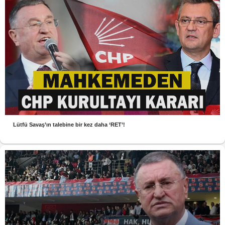
Lütfü Savaş’ın talebine bir kez daha ‘RET’!