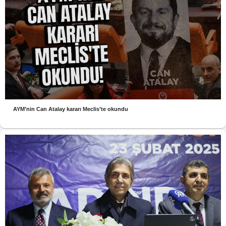
AYM’nin Can Atalay kararı Meclis’te okundu