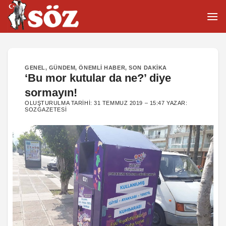
İçeriğe
atla
GENEL
,
GÜNDEM
,
ÖNEMLI HABER
,
SON DAKIKA
‘Bu mor kutular da ne?’ diye
sormayın!
OLUŞTURULMA TARIHI:
31 TEMMUZ 2019 – 15:47
YAZAR:
SOZGAZETESI