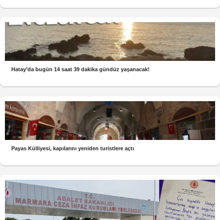
Hatay’da bugün 14 saat 39 dakika gündüz yaşanacak!
Payas Külliyesi, kapılarını yeniden turistlere açtı