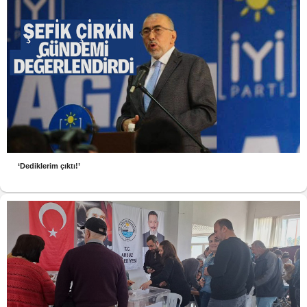
‘Dediklerim çıktı!’