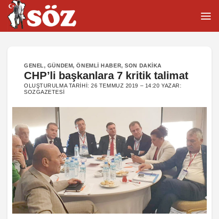
İçeriğe
atla
GENEL
,
GÜNDEM
,
ÖNEMLI HABER
,
SON DAKIKA
CHP’li başkanlara 7 kritik talimat
OLUŞTURULMA TARIHI:
26 TEMMUZ 2019 – 14:20
YAZAR:
SOZGAZETESI