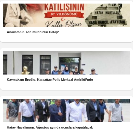
Anavatanın son mührüdür Hatay!
Kaymakam Eroğlu, Karaağaç Polis Merkezi Amirliği’nde
Hatay Havalimanı, Ağustos ayında uçuşlara kapatılacak