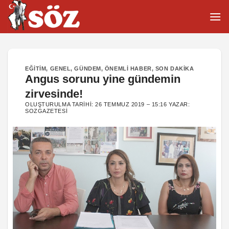
İçeriğe
atla
EĞITIM
,
GENEL
,
GÜNDEM
,
ÖNEMLI HABER
,
SON DAKIKA
Angus sorunu yine gündemin
zirvesinde!
OLUŞTURULMA TARIHI:
26 TEMMUZ 2019 – 15:16
YAZAR:
SOZGAZETESI