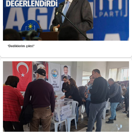
‘Dediklerim çıktı!’