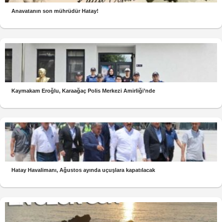
Anavatanın son mührüdür Hatay!
Kaymakam Eroğlu, Karaağaç Polis Merkezi Amirliği’nde
Hatay Havalimanı, Ağustos ayında uçuşlara kapatılacak