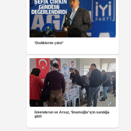
‘Dediklerim çıktı!’
İskenderun ve Arsuz, ‘İmamoğlu’ için sandığa
gitti!