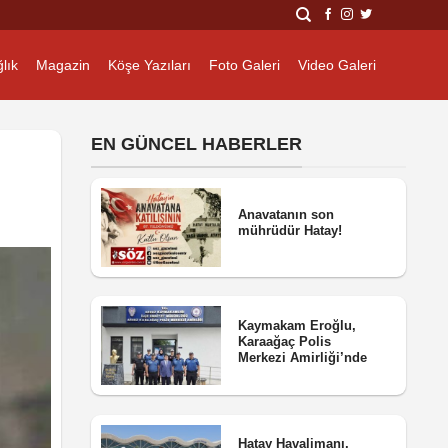
lık
Magazin
Köşe Yazıları
Foto Galeri
Video Galeri
EN GÜNCEL HABERLER
Anavatanın son
mührüdür Hatay!
Kaymakam Eroğlu,
Karaağaç Polis
Merkezi Amirliği’nde
Hatay Havalimanı,