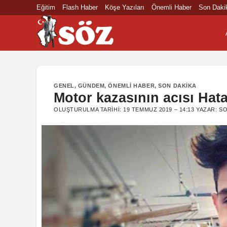
İçeriğe
Eğitim
Flash Haber
Köşe Yazıları
Önemli Haber
Son Daki
atla
GENEL
,
GÜNDEM
,
ÖNEMLI HABER
,
SON DAKIKA
Motor kazasının acısı Hata
OLUŞTURULMA TARIHI:
19 TEMMUZ 2019 – 14:13
YAZAR:
SO