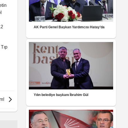
etin
l
12
AK Parti Genel Başkan Yardımcısı Hatay’da
 Tıp
Yılın belediye başkanı İbrahim Gül
em!