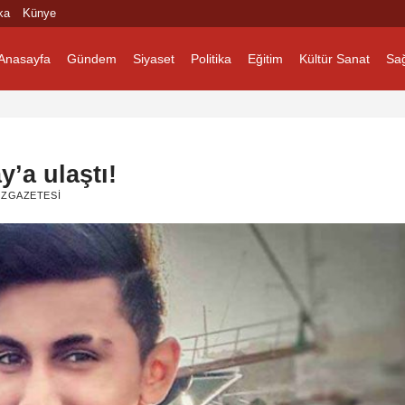
ka
Künye
Anasayfa
Gündem
Siyaset
Politika
Eğitim
Kültür Sanat
Sağ
y’a ulaştı!
ZGAZETESI