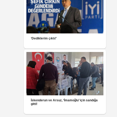
‘Dediklerim çıktı!’
İskenderun ve Arsuz, ‘İmamoğlu’ için sandığa
gitti!