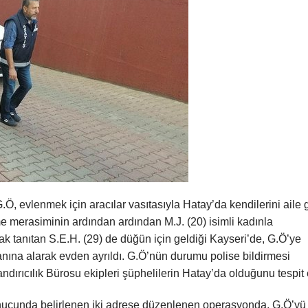
Ö, evlenmek için aracılar vasıtasıyla Hatay’da kendilerini aile g
eme merasiminin ardından ardından M.J. (20) isimli kadınla
ak tanıtan S.E.H. (29) de düğün için geldiği Kayseri’de, G.Ö’ye
 yanına alarak evden ayrıldı. G.Ö’nün durumu polise bildirmesi
ırıcılık Bürosu ekipleri şüphelilerin Hatay’da olduğunu tespit e
onucunda belirlenen iki adrese düzenlenen operasyonda, G.Ö’yü