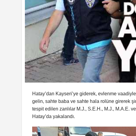
Hatay’dan Kayseri’ye giderek, evlenme vaadiyle do
gelin, sahte baba ve sahte hala rolüne girerek şi
tespit edilen zanlılar M.J., S.E.H., M.J., M.A.E. 
Hatay’da yakalandı.