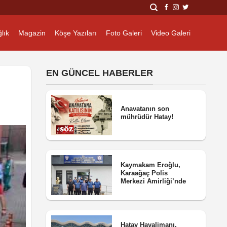
lık
Magazin
Köşe Yazıları
Foto Galeri
Video Galeri
EN GÜNCEL HABERLER
Anavatanın son
mührüdür Hatay!
Kaymakam Eroğlu,
Karaağaç Polis
Merkezi Amirliği’nde
Hatay Havalimanı,