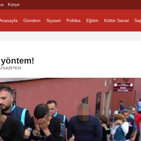
ka
Künye
Anasayfa
Gündem
Siyaset
Politika
Eğitim
Kültür Sanat
Sağ
z yöntem!
ZGAZETESI