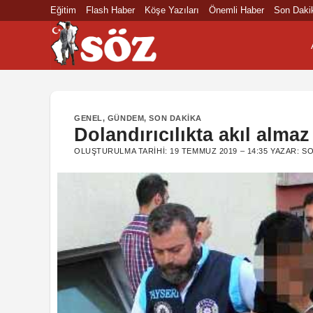
İçeriğe
Eğitim
Flash Haber
Köşe Yazıları
Önemli Haber
Son Daki
atla
GENEL
,
GÜNDEM
,
SON DAKIKA
Dolandırıcılıkta akıl alma
OLUŞTURULMA TARIHI:
19 TEMMUZ 2019 – 14:35
YAZAR:
SO