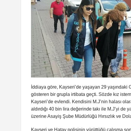
İddiaya göre, Kayseri’de yaşayan 29 yaşındaki G.
gösteren bir grupla irtibata geçti. Sözde kız ist
Kayseri’de evlendi. Kendisini M.J’nin halası olar
aldırdığı 40 bin lira değerinde takı ile M.J’yi de
üzerine Asayiş Şube Müdürlüğü Hırsızlık ve Doland
Kayseri ve Hatay polisinin yürüttüğü çalışma s