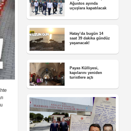
Ağustos ayında
uçuşlara kapatılacak
Hatay’da bugün 14
saat 39 dakika gündüz
yaşanacak!
Payas Külliyesi,
kapılarını yeniden
turistlere açtı
ahte
rı
cu