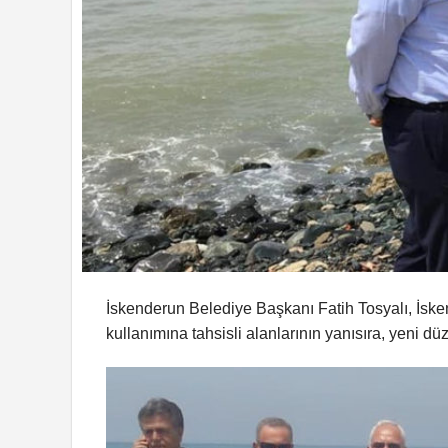
İskenderun Belediye Başkanı Fatih Tosyalı, İske
kullanımına tahsisli alanlarının yanısıra, yeni d