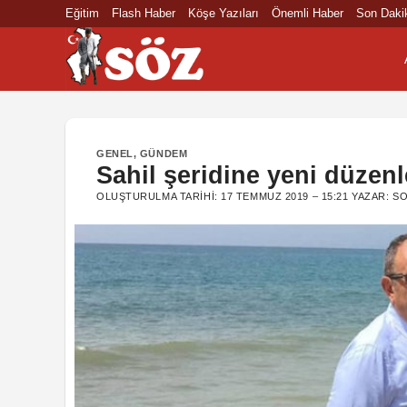
İçeriğe
Eğitim
Flash Haber
Köşe Yazıları
Önemli Haber
Son Daki
atla
GENEL
,
GÜNDEM
Sahil şeridine yeni düzen
OLUŞTURULMA TARIHI:
17 TEMMUZ 2019 – 15:21
YAZAR:
SO