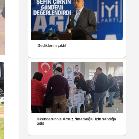
‘Dediklerim çıktı!’
İskenderun ve Arsuz, ‘İmamoğlu’ için sandığa
gitti!