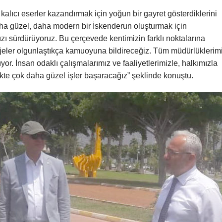
alıcı eserler kazandırmak için yoğun bir gayret gösterdiklerini
ha güzel, daha modern bir İskenderun oluşturmak için
zı sürdürüyoruz. Bu çerçevede kentimizin farklı noktalarına
eler olgunlaştıkça kamuoyuna bildireceğiz. Tüm müdürlüklerim
ıyor. İnsan odaklı çalışmalarımız ve faaliyetlerimizle, halkımızla
rlikte çok daha güzel işler başaracağız” şeklinde konuştu.