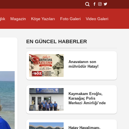
lık
Magazin
Köşe Yazıları
Foto Galeri
Video Galeri
EN GÜNCEL HABERLER
Anavatanın son
mührüdür Hatay!
Kaymakam Eroğlu,
Karaağaç Polis
Merkezi Amirliği’nde
Hatay Havalimanı,