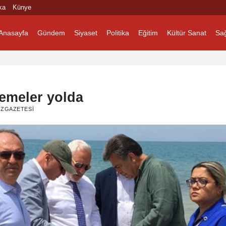
ka
Künye
Anasayfa
Gündem
Siyaset
Politika
Eğitim
Kültür Sanat
Sağ
lemeler yolda
ZGAZETESI