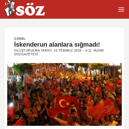
İçeriğe
atla
GENEL
İskenderun alanlara sığmadı!
OLUŞTURULMA TARIHI:
16 TEMMUZ 2019 – 0:11
YAZAR:
SOZGAZETESI