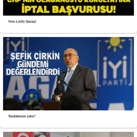
Yine Lütfü Savaş!
‘Dediklerim çıktı!’