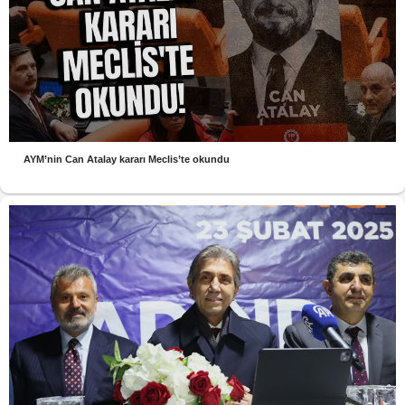
AYM’nin Can Atalay kararı Meclis’te okundu