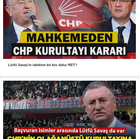
Lütfü Savaş’ın talebine bir kez daha ‘RET’!