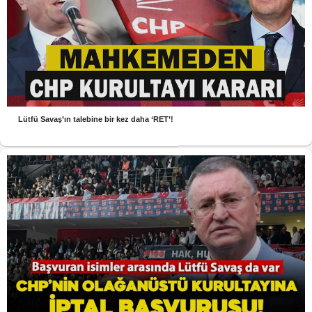
Lütfü Savaş’ın talebine bir kez daha ‘RET’!