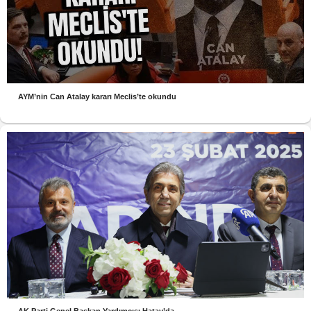
AYM’nin Can Atalay kararı Meclis’te okundu