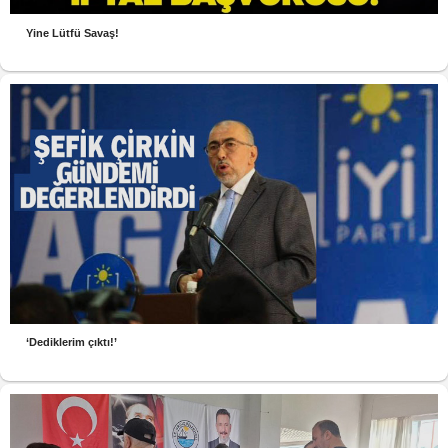
Yine Lütfü Savaş!
‘Dediklerim çıktı!’