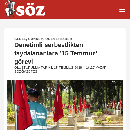
İçeriğe
atla
GENEL
,
GÜNDEM
,
ÖNEMLI HABER
Denetimli serbestlikten
faydalananlara ’15 Temmuz’
görevi
OLUŞTURULMA TARIHI:
15 TEMMUZ 2019 – 16:17
YAZAR:
SOZGAZETESI