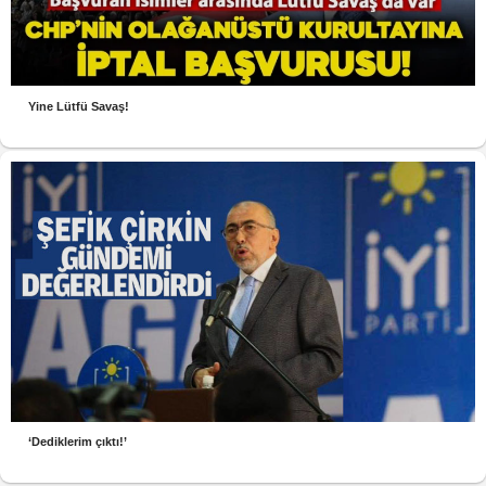
Yine Lütfü Savaş!
‘Dediklerim çıktı!’