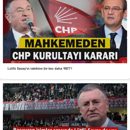
Lütfü Savaş’ın talebine bir kez daha ‘RET’!