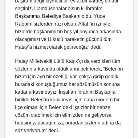
başkanı değil kıymetli bir evlat bir kardeş bir abi
seçtiniz. Hamdüsenalar olsun ki İbrahim
Başkanımız Belediye Başkanı oldu. Yüce
Rabbim sizlerden razı olsun. Allah’ın izniyle
bizlerde başkanımızın beş yıl boyunca arkasında
olacağımızı ve Ülkücü hareketin gücünü tüm
Hatay’a hizmet olarak getireceğiz” dedi.
Hatay Milletvekili Lütfü Kaşık’çı da verdikleri tüm
sözlerin arkasında olduklarını belirterek, “Belen’in
bizim için ayrı bir özelliği var, çokça gidip geldik,
buradaki konuştuğumuz her sözümüzün sonuna
kadar arkasındayız, İnşallah İbrahim Başkanla
birlikte Belen’in kalkınması için daha modern bir
ilçe olması için Belen’deki işsizler bir nebze
çözüm olabilmek için elimizden ne geliyorsa
hepsini yapacağımıza, buradan sizlerin adına da
söz veriyorum” dedi.