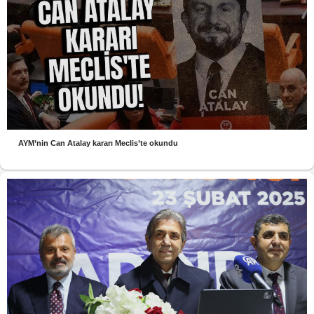
AYM’nin Can Atalay kararı Meclis’te okundu