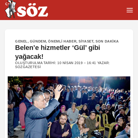
İçeriğe
atla
GENEL
,
GÜNDEM
,
ÖNEMLI HABER
,
SIYASET
,
SON DAKIKA
Belen’e hizmetler ‘Gül’ gibi
yağacak!
OLUŞTURULMA TARIHI:
10 NISAN 2019 – 16:41
YAZAR:
SOZGAZETESI