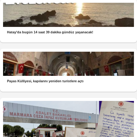
Hatay’da bugün 14 saat 39 dakika gündüz yaşanacak!
Payas Külliyesi, kapılarını yeniden turistlere açtı