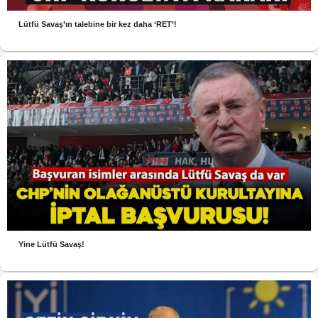
Lütfü Savaş’ın talebine bir kez daha ‘RET’!
Yine Lütfü Savaş!