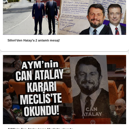
Silivri’den Hatay’a 2 anlamlı mesaj!