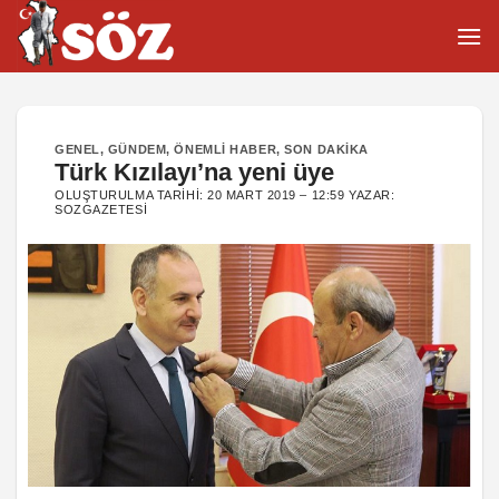
İçeriğe
atla
GENEL
,
GÜNDEM
,
ÖNEMLI HABER
,
SON DAKIKA
Türk Kızılayı’na yeni üye
OLUŞTURULMA TARIHI:
20 MART 2019 – 12:59
YAZAR:
SOZGAZETESI