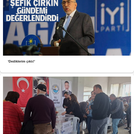
‘Dediklerim çıktı!’