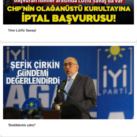
Yine Lütfü Savaş!
‘Dediklerim çıktı!’