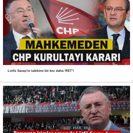
Lütfü Savaş’ın talebine bir kez daha ‘RET’!