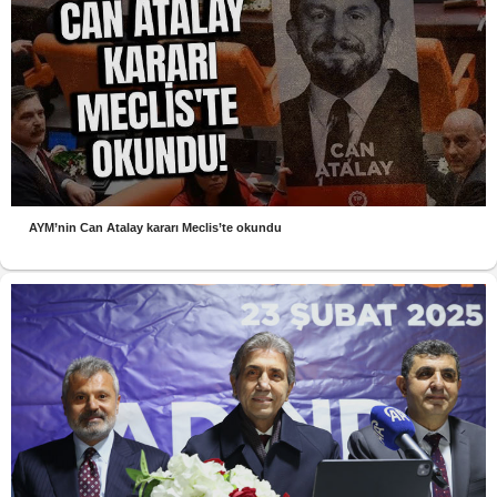
AYM’nin Can Atalay kararı Meclis’te okundu