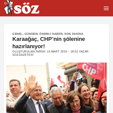
İçeriğe
atla
GENEL
,
GÜNDEM
,
ÖNEMLI HABER
,
SON DAKIKA
Karaağaç, CHP’nin şölenine
hazırlanıyor!
OLUŞTURULMA TARIHI:
15 MART 2019 – 18:02
YAZAR:
SOZGAZETESI