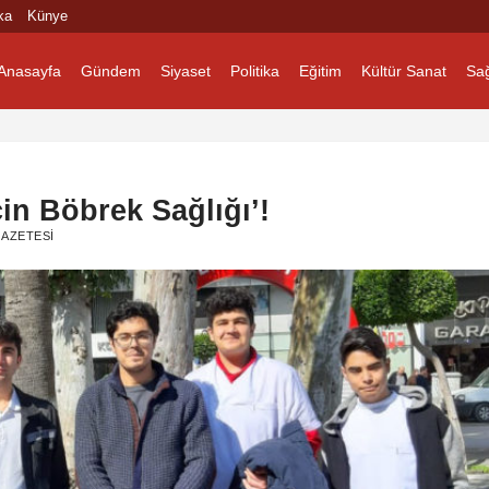
ka
Künye
Anasayfa
Gündem
Siyaset
Politika
Eğitim
Kültür Sanat
Sağ
in Böbrek Sağlığı’!
AZETESI