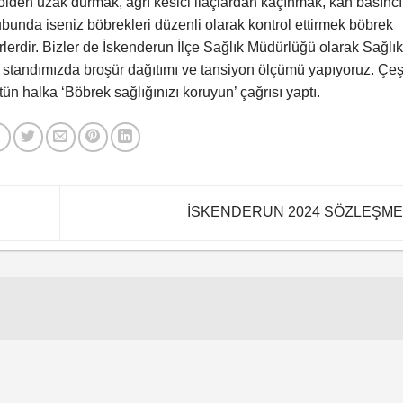
kolden uzak durmak, ağrı kesici ilaçlardan kaçınmak, kan basıncı
ubunda iseniz böbrekleri düzenli olarak kontrol ettirmek böbrek
rlerdir. Bizler de İskenderun İlçe Sağlık Müdürlüğü olarak Sağlık
 standımızda broşür dağıtımı ve tansiyon ölçümü yapıyoruz. Çeşi
ün halka ‘Böbrek sağlığınızı koruyun’ çağrısı yaptı.
İSKENDERUN 2024 SÖZLEŞME