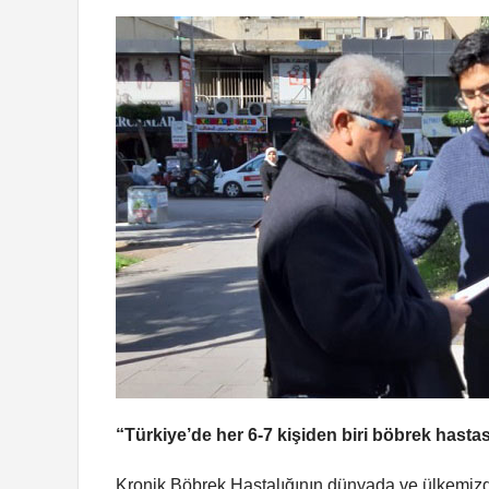
“Türkiye’de her 6-7 kişiden biri böbrek hastas
Kronik Böbrek Hastalığının dünyada ve ülkemizd