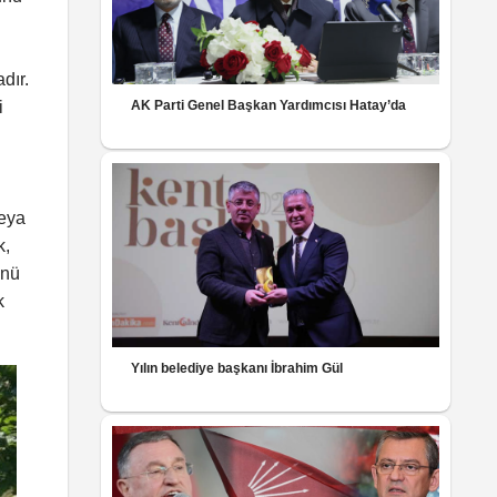
dır.
i
AK Parti Genel Başkan Yardımcısı Hatay’da
veya
k,
ünü
k
Yılın belediye başkanı İbrahim Gül