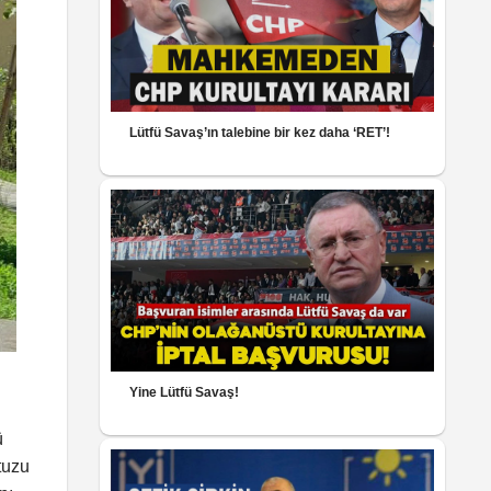
Lütfü Savaş’ın talebine bir kez daha ‘RET’!
Yine Lütfü Savaş!
ü
tuzu