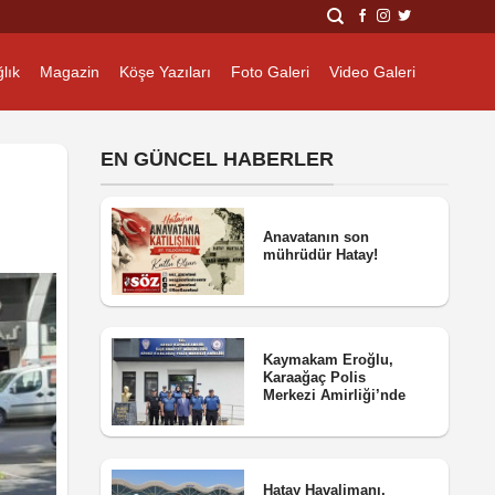
lık
Magazin
Köşe Yazıları
Foto Galeri
Video Galeri
EN GÜNCEL HABERLER
Anavatanın son
mührüdür Hatay!
Kaymakam Eroğlu,
Karaağaç Polis
Merkezi Amirliği’nde
Hatay Havalimanı,