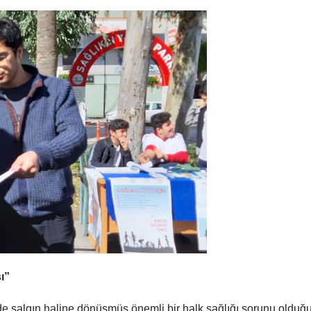
ı”
e salgın haline dönüşmüş önemli bir halk sağlığı sorunu olduğ