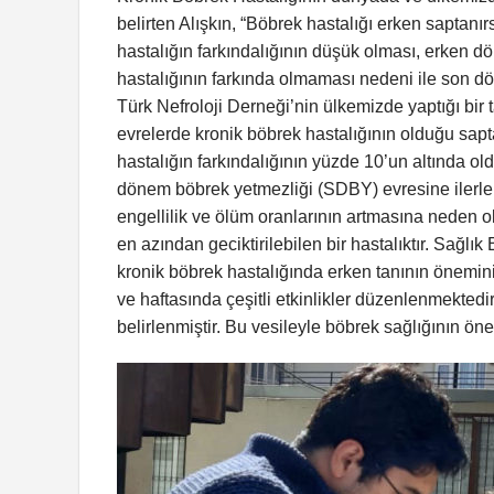
belirten Alışkın, “Böbrek hastalığı erken saptanırs
hastalığın farkındalığının düşük olması, erken 
hastalığının farkında olmaması nedeni ile son d
Türk Nefroloji Derneği’nin ülkemizde yaptığı bir 
evrelerde kronik böbrek hastalığının olduğu sapta
hastalığın farkındalığının yüzde 10’un altında ol
dönem böbrek yetmezliği (SDBY) evresine ilerleme
engellilik ve ölüm oranlarının artmasına neden 
en azından geciktirilebilen bir hastalıktır. Sağlı
kronik böbrek hastalığında erken tanının önemi
ve haftasında çeşitli etkinlikler düzenlenmekted
belirlenmiştir. Bu vesileyle böbrek sağlığının ön