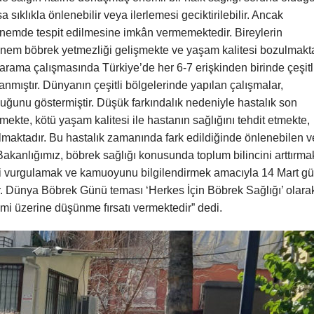
a sıklıkla önlenebilir veya ilerlemesi geciktirilebilir. Ancak
dönemde tespit edilmesine imkân vermemektedir. Bireylerin
önem böbrek yetmezliği gelişmekte ve yaşam kalitesi bozulmakta
tarama çalışmasında Türkiye’de her 6-7 erişkinden birinde çeşitl
nmıştır. Dünyanın çeşitli bölgelerinde yapılan çalışmalar,
duğunu göstermiştir. Düşük farkındalık nedeniyle hastalık son
kte, kötü yaşam kalitesi ile hastanın sağlığını tehdit etmekte,
olmaktadır. Bu hastalık zamanında fark edildiğinde önlenebilen 
k Bakanlığımız, böbrek sağlığı konusunda toplum bilincini arttırma
ni vurgulamak ve kamuoyunu bilgilendirmek amacıyla 14 Mart g
ir. Dünya Böbrek Günü teması ‘Herkes İçin Böbrek Sağlığı’ olara
emi üzerine düşünme fırsatı vermektedir” dedi.