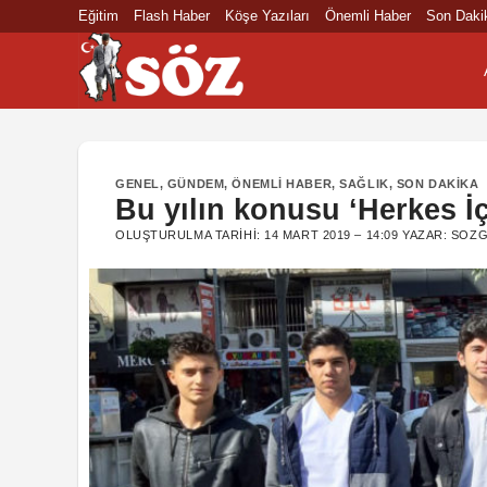
İçeriğe
Eğitim
Flash Haber
Köşe Yazıları
Önemli Haber
Son Daki
atla
GENEL
,
GÜNDEM
,
ÖNEMLI HABER
,
SAĞLIK
,
SON DAKIKA
Bu yılın konusu ‘Herkes İç
OLUŞTURULMA TARIHI:
14 MART 2019 – 14:09
YAZAR:
SOZG