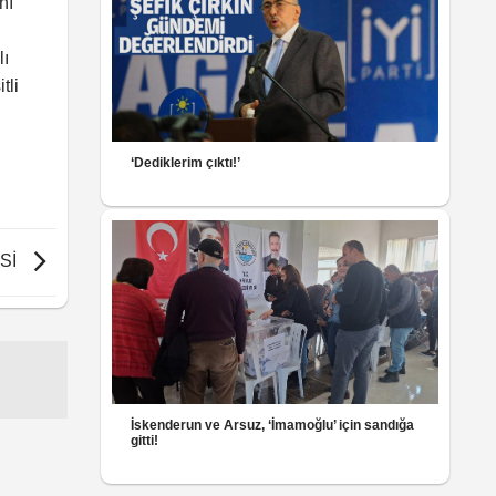
nı
lı
tli
‘Dediklerim çıktı!’
Sİ
İskenderun ve Arsuz, ‘İmamoğlu’ için sandığa
gitti!