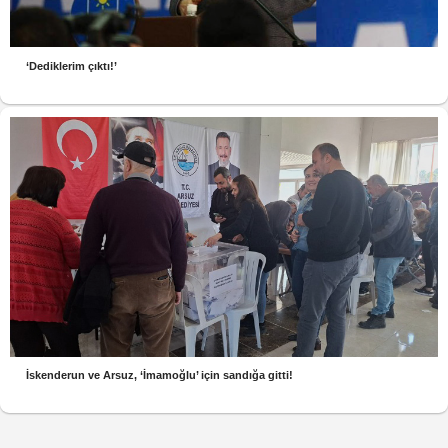
‘Dediklerim çıktı!’
İskenderun ve Arsuz, ‘İmamoğlu’ için sandığa gitti!