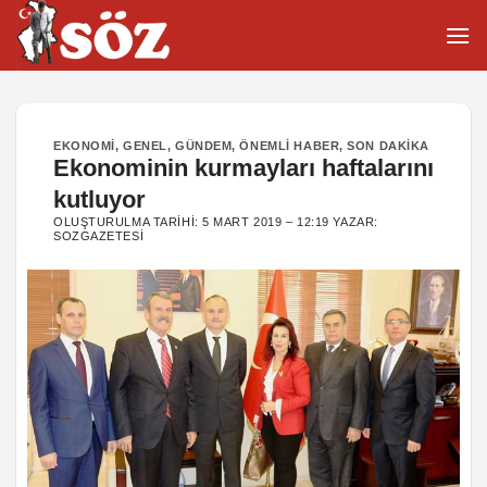
İçeriğe
atla
EKONOMI
,
GENEL
,
GÜNDEM
,
ÖNEMLI HABER
,
SON DAKIKA
Ekonominin kurmayları haftalarını
kutluyor
OLUŞTURULMA TARIHI:
5 MART 2019 – 12:19
YAZAR:
SOZGAZETESI