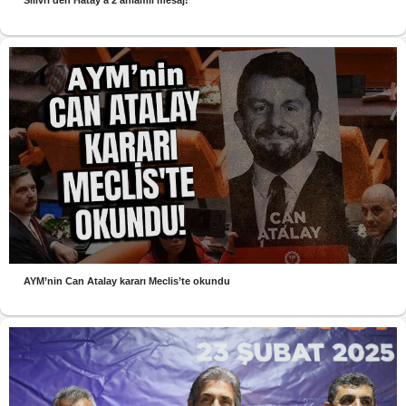
Silivri’den Hatay’a 2 anlamlı mesaj!
AYM’nin Can Atalay kararı Meclis’te okundu