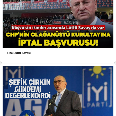
Yine Lütfü Savaş!