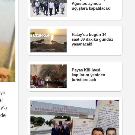
Ağustos ayında
uçuşlara kapatılacak
Hatay’da bugün 14
saat 39 dakika gündüz
yaşanacak!
Payas Külliyesi,
kapılarını yeniden
turistlere açtı
aya
al
ay’a
rde