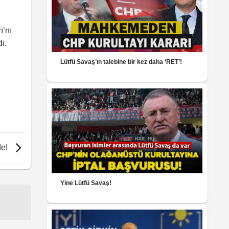
ı’nı
ı.
Lütfü Savaş’ın talebine bir kez daha ‘RET’!
de!
Yine Lütfü Savaş!