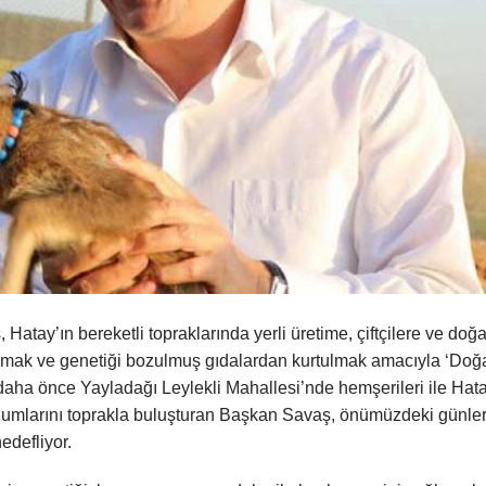
atay’ın bereketli topraklarında yerli üretime, çiftçilere ve doğ
ırmak ve genetiği bozulmuş gıdalardan kurtulmak amacıyla ‘Doğ
 daha önce Yayladağı Leylekli Mahallesi’nde hemşerileri ile Hat
tohumlarını toprakla buluşturan Başkan Savaş, önümüzdeki günle
edefliyor.