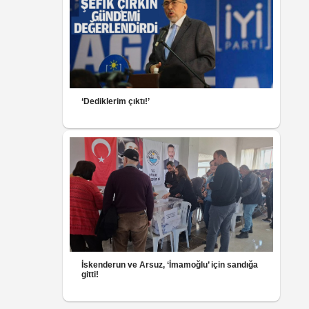
‘Dediklerim çıktı!’
İskenderun ve Arsuz, ‘İmamoğlu’ için sandığa
gitti!