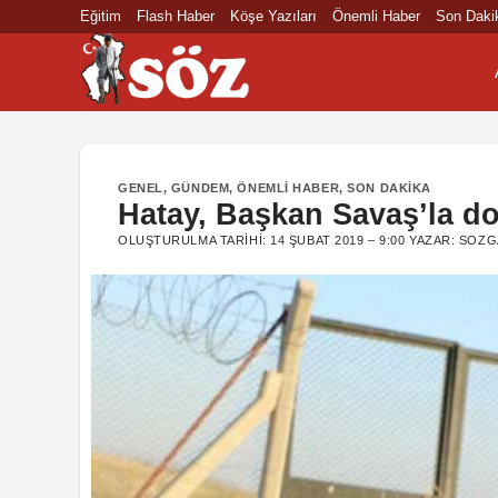
İçeriğe
Eğitim
Flash Haber
Köşe Yazıları
Önemli Haber
Son Daki
atla
GENEL
,
GÜNDEM
,
ÖNEMLI HABER
,
SON DAKIKA
Hatay, Başkan Savaş’la do
OLUŞTURULMA TARIHI:
14 ŞUBAT 2019 – 9:00
YAZAR:
SOZG