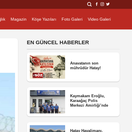
lık
Magazin
Köşe Yazıları
Foto Galeri
Video Galeri
EN GÜNCEL HABERLER
Anavatanın son
mührüdür Hatay!
Kaymakam Eroğlu,
Karaağaç Polis
Merkezi Amirliği’nde
Hatay Havalimanı,