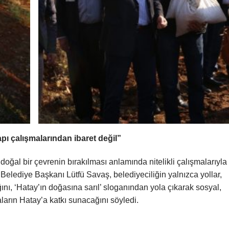
yapı çalışmalarından ibaret değil”
ğal bir çevrenin bırakılması anlamında nitelikli çalışmalarıyla
lediye Başkanı Lütfü Savaş, belediyeciliğin yalnızca yollar,
ını, ‘Hatay’ın doğasına sarıl’ sloganından yola çıkarak sosyal,
aların Hatay’a katkı sunacağını söyledi.