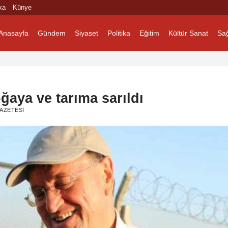
ka
Künye
Anasayfa
Gündem
Siyaset
Politika
Eğitim
Kültür Sanat
Sağ
ğaya ve tarıma sarıldı
AZETESI