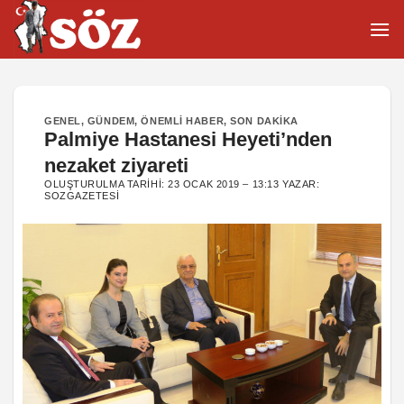
İçeriğe
atla
GENEL
,
GÜNDEM
,
ÖNEMLI HABER
,
SON DAKIKA
Palmiye Hastanesi Heyeti’nden
nezaket ziyareti
OLUŞTURULMA TARIHI:
23 OCAK 2019 – 13:13
YAZAR:
SOZGAZETESI