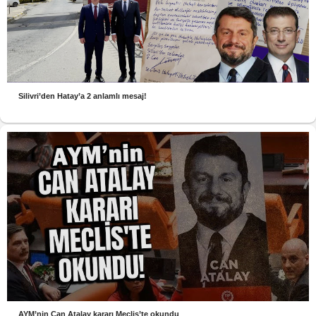
Silivri’den Hatay’a 2 anlamlı mesaj!
AYM’nin Can Atalay kararı Meclis’te okundu