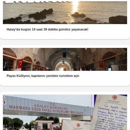
Hatay’da bugün 14 saat 39 dakika gündüz yaşanacak!
Payas Külliyesi, kapılarını yeniden turistlere açtı