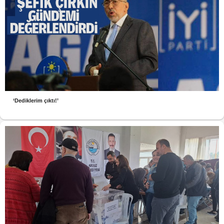
‘Dediklerim çıktı!’