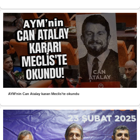
AYM’nin Can Atalay kararı Meclis’te okundu