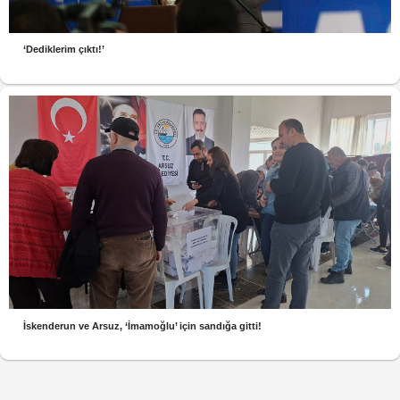
‘Dediklerim çıktı!’
İskenderun ve Arsuz, ‘İmamoğlu’ için sandığa gitti!