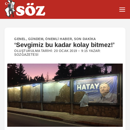
İçeriğe
atla
GENEL
,
GÜNDEM
,
ÖNEMLI HABER
,
SON DAKIKA
‘Sevgimiz bu kadar kolay bitmez!’
OLUŞTURULMA TARIHI:
20 OCAK 2019 – 9:15
YAZAR:
SOZGAZETESI