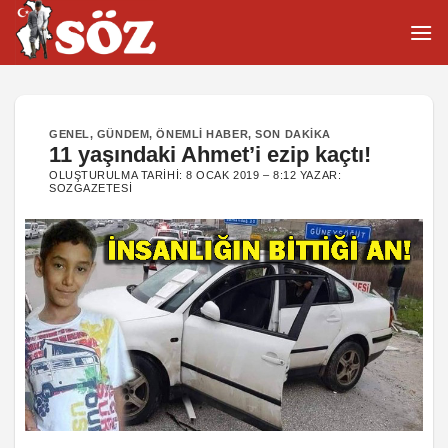
İçeriğe
atla
GENEL
,
GÜNDEM
,
ÖNEMLI HABER
,
SON DAKIKA
11 yaşındaki Ahmet’i ezip kaçtı!
OLUŞTURULMA TARIHI:
8 OCAK 2019 – 8:12
YAZAR:
SOZGAZETESI