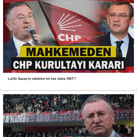
Lütfü Savaş’ın talebine bir kez daha ‘RET’!