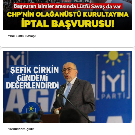
Yine Lütfü Savaş!
‘Dediklerim çıktı!’