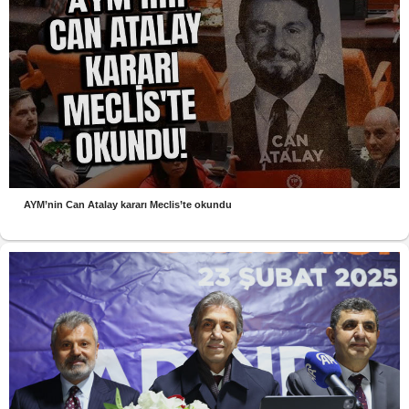
AYM’nin Can Atalay kararı Meclis’te okundu