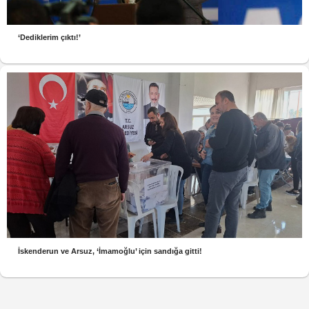
‘Dediklerim çıktı!’
İskenderun ve Arsuz, ‘İmamoğlu’ için sandığa gitti!