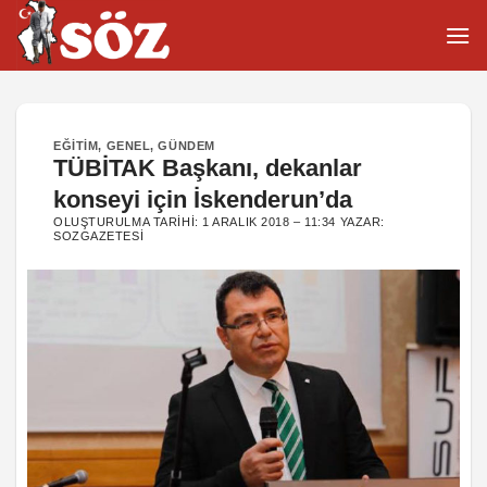
İçeriğe
atla
EĞITIM
,
GENEL
,
GÜNDEM
TÜBİTAK Başkanı, dekanlar
konseyi için İskenderun’da
OLUŞTURULMA TARIHI:
1 ARALIK 2018 – 11:34
YAZAR:
SOZGAZETESI