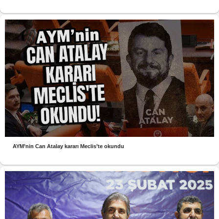
AYM’nin Can Atalay kararı Meclis’te okundu