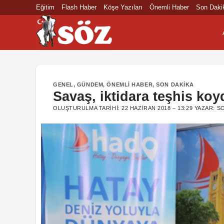
İçeriğe
Eğitim
Flash Haber
Köşe Yazıları
Önemli Haber
Son Daki
atla
GENEL
,
GÜNDEM
,
ÖNEMLI HABER
,
SON DAKIKA
Savaş, iktidara teşhis koy
OLUŞTURULMA TARIHI:
22 HAZIRAN 2018 – 13:29
YAZAR:
S