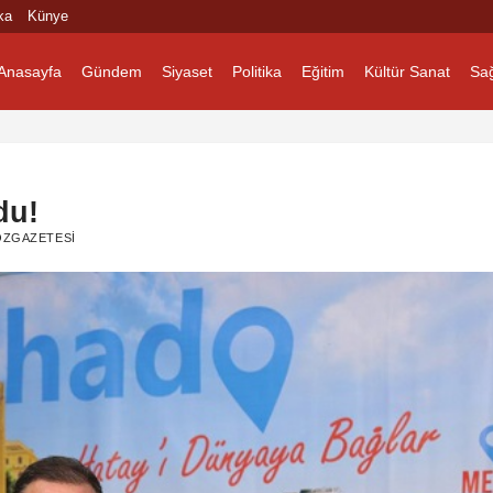
ka
Künye
Anasayfa
Gündem
Siyaset
Politika
Eğitim
Kültür Sanat
Sağ
du!
OZGAZETESI