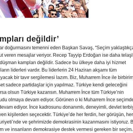
mpları değildir’
çlar doğurmasını temenni eden Başkan Savaş, “Seçim yaklaştıkç
ut veren mesajlar veriyor. Recep Tayyip Erdoğan ise daha telaşl
er düşman kampları değildir. Sadece bu ülkeye daha iyi hizmet
arın liderleri vardır. Bu liderlerin 24 Haziran akşamı tüm
yacak bir tavır sergilemesi lazım. Biz, Muharrem İnce ile birbiri
set sadece partidaşlar için yapılmaz. Türkiye kendi geleceğini
ursa olsun Türkiye kazansın. Muharrem İnce tüm Türkiye’nin
mudu olmaya devam ediyor. Görünen o ki Muharrem İnce seçimde
 devam ediyor. İnce kadrosunu donanımlı, deneyimli, devlet terbi
en kişilerden seçecektir. Türkiye’de her ferdin, her görüşün, her
uriyeti’nde ve şehrimizde demokrasinin kazanmasını istiyoruz. 
ım ve insanların demokrasiye destek vermesi gereken bir seçim.