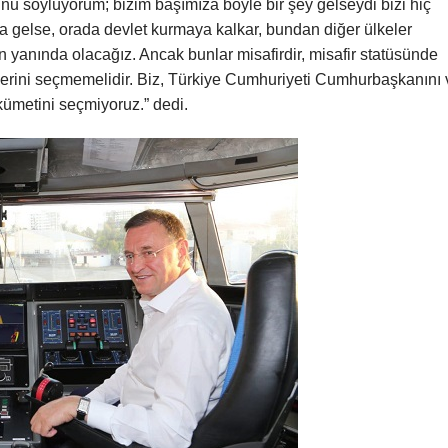
u söylüyorum; bizim başımıza böyle bir şey gelseydi bizi hiç
a gelse, orada devlet kurmaya kalkar, bundan diğer ülkeler
un yanında olacağız. Ancak bunlar misafirdir, misafir statüsünde
cilerini seçmemelidir. Biz, Türkiye Cumhuriyeti Cumhurbaşkanını 
kümetini seçmiyoruz.” dedi.