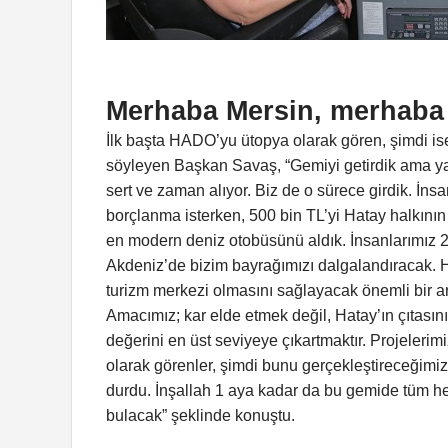
Merhaba Mersin, merhaba 
İlk başta HADO’yu ütopya olarak gören, şimdi i
söyleyen Başkan Savaş, “Gemiyi getirdik ama yak
sert ve zaman alıyor. Biz de o sürece girdik. İns
borçlanma isterken, 500 bin TL’yi Hatay halkının 
en modern deniz otobüsünü aldık. İnsanlarımız 2 s
Akdeniz’de bizim bayrağımızı dalgalandıracak. 
turizm merkezi olmasını sağlayacak önemli bir ara
Amacımız; kar elde etmek değil, Hatay’ın çıtasın
değerini en üst seviyeye çıkartmaktır. Projelerim
olarak görenler, şimdi bunu gerçekleştireceğimiz
durdu. İnşallah 1 aya kadar da bu gemide tüm he
bulacak” şeklinde konuştu.