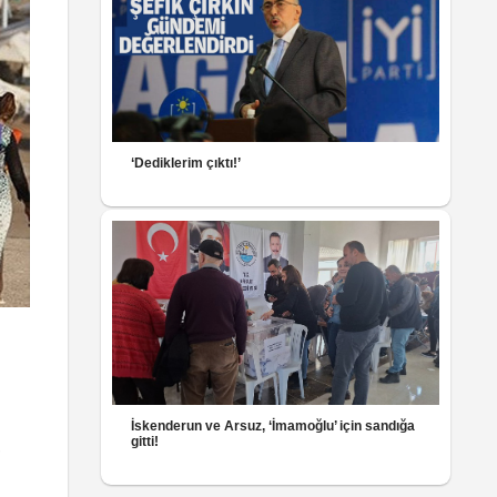
‘Dediklerim çıktı!’
İskenderun ve Arsuz, ‘İmamoğlu’ için sandığa
gitti!
,