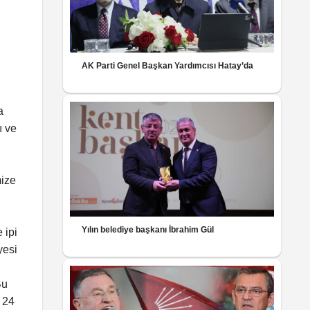
AK Parti Genel Başkan Yardımcısı Hatay’da
a
ı ve
mize
Yılın belediye başkanı İbrahim Gül
 ipi
yesi
Bu
 24