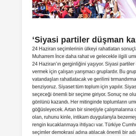
‘Siyasi partiler düşman ka
24 Haziran seçimlerinin ülkeyi rahatlatan sonu
Muharrem İnce daha rahat ve gelecekle ilgili um
24 Haziran’ın gerginliğini yaşıyor. Siyasi partil
vermek için çalışan yarışmacı gruplardır. Bu grupl
vatandaşları rahatlatacak ve gerilimi tırmandırma
benziyoruz. Siyaset tüm toplum için yapılır. Siya
seçeceği önemli bir seçime giriyor. Sonuç ne ol
gönlünü kazandı. Her mitinginde toplumların u
göğüsleyecek. Artan bir sinerjiyle çalışmalarına
olan, ruhunu kinle, intikam duygularıyla bezemey
rengin kucaklanmaya ihtiyacı var. Türkiye Cumh
seçimler demokrasi adına atılacak önemli bir ad