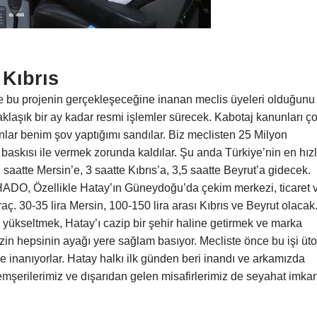
Kıbrıs
se bu projenin gerçekleşeceğine inanan meclis üyeleri olduğunu
laşık bir ay kadar resmi işlemler sürecek. Kabotaj kanunları ç
anlar benim şov yaptığımı sandılar. Biz meclisten 25 Milyon
baskısı ile vermek zorunda kaldılar. Şu anda Türkiye’nin en hızl
aatte Mersin’e, 3 saatte Kıbrıs’a, 3,5 saatte Beyrut’a gidecek.
HADO, Özellikle Hatay’ın Güneydoğu’da çekim merkezi, ticaret 
ç. 30-35 lira Mersin, 100-150 lira arası Kıbrıs ve Beyrut olacak
ı yükseltmek, Hatay’ı cazip bir şehir haline getirmek ve marka
izin hepsinin ayağı yere sağlam basıyor. Mecliste önce bu işi üt
e inanıyorlar. Hatay halkı ilk günden beri inandı ve arkamızda
mşerilerimiz ve dışarıdan gelen misafirlerimiz de seyahat imkan