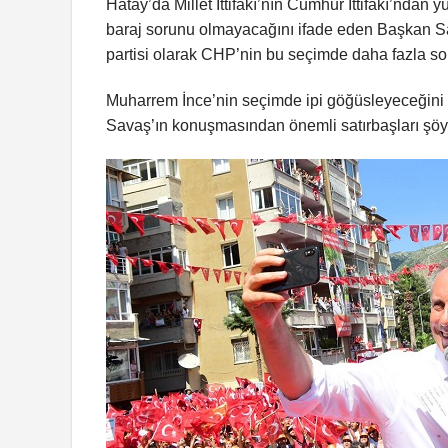
Hatay’da Millet İttifakı’nın Cumhur İttifakı’ndan
baraj sorunu olmayacağını ifade eden Başkan S
partisi olarak CHP’nin bu seçimde daha fazla soru
Muharrem İnce’nin seçimde ipi göğüsleyeceğini
Savaş’ın konuşmasından önemli satırbaşları şöy