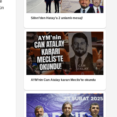
se
’ün
Silivri’den Hatay’a 2 anlamlı mesaj!
AYM’nin Can Atalay kararı Meclis’te okundu