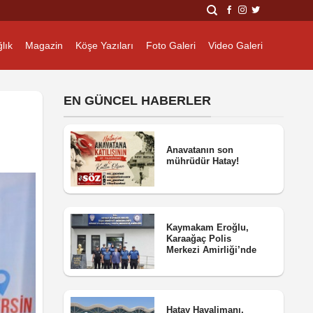
lık
Magazin
Köşe Yazıları
Foto Galeri
Video Galeri
EN GÜNCEL HABERLER
Anavatanın son
mührüdür Hatay!
Kaymakam Eroğlu,
Karaağaç Polis
Merkezi Amirliği’nde
Hatay Havalimanı,