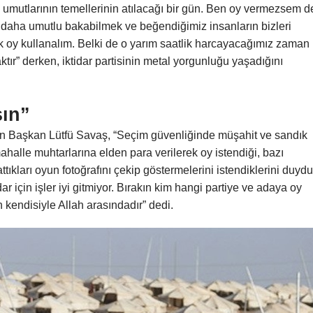
 umutlarının temellerinin atılacağı bir gün. Ben oy vermezsem d
ra daha umutlu bakabilmek ve beğendiğimiz insanların bizleri
 oy kullanalım. Belki de o yarım saatlik harcayacağımız zaman
ktır” derken, iktidar partisinin metal yorgunluğu yaşadığını
sın”
aşan Başkan Lütfü Savaş, “Seçim güvenliğinde müşahit ve sandık
alle muhtarlarına elden para verilerek oy istendiği, bazı
attıkları oyun fotoğrafını çekip göstermelerini istendiklerini duydu
için işler iyi gitmiyor. Bırakın kim hangi partiye ve adaya oy
n kendisiyle Allah arasındadır” dedi.