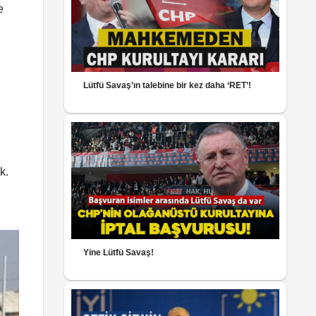
e
Lütfü Savaş’ın talebine bir kez daha ‘RET’!
k.
Yine Lütfü Savaş!