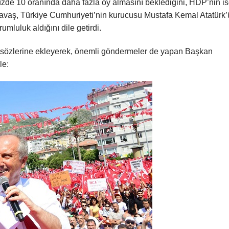
 yüzde 10 oranında daha fazla oy almasını beklediğini, HDP’nin i
avaş, Türkiye Cumhuriyeti’nin kurucusu Mustafa Kemal Atatürk
mluluk aldığını dile getirdi.
 sözlerine ekleyerek, önemli göndermeler de yapan Başkan
le: