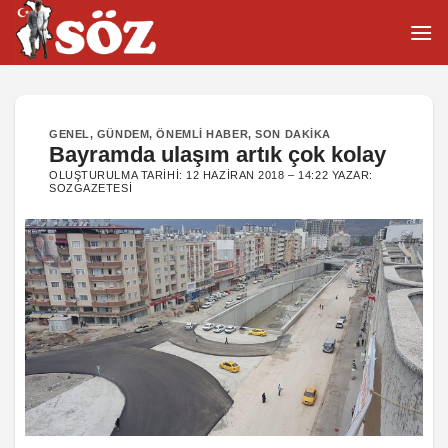
İçeriğe
atla
GENEL
,
GÜNDEM
,
ÖNEMLI HABER
,
SON DAKIKA
Bayramda ulaşım artık çok kolay
OLUŞTURULMA TARIHI:
12 HAZIRAN 2018 – 14:22
YAZAR:
SOZGAZETESI