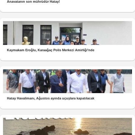
Anavatanın son mührüdür Hatay!
Kaymakam Eroğlu, Karaağaç Polis Merkezi Amirliği’nde
Hatay Havalimanı, Ağustos ayında uçuşlara kapatılacak