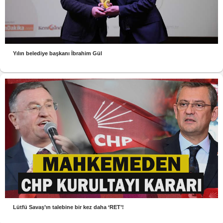
Yılın belediye başkanı İbrahim Gül
Lütfü Savaş’ın talebine bir kez daha ‘RET’!