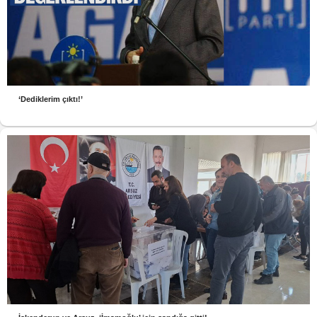
‘Dediklerim çıktı!’