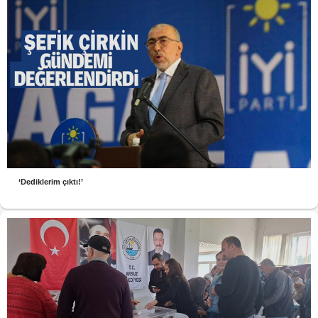
‘Dediklerim çıktı!’