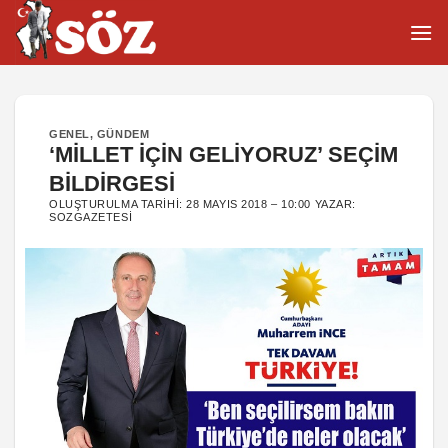
İçeriğe
atla
GENEL
,
GÜNDEM
‘MİLLET İÇİN GELİYORUZ’ SEÇİM
BİLDİRGESİ
OLUŞTURULMA TARIHI:
28 MAYIS 2018 – 10:00
YAZAR:
SOZGAZETESI