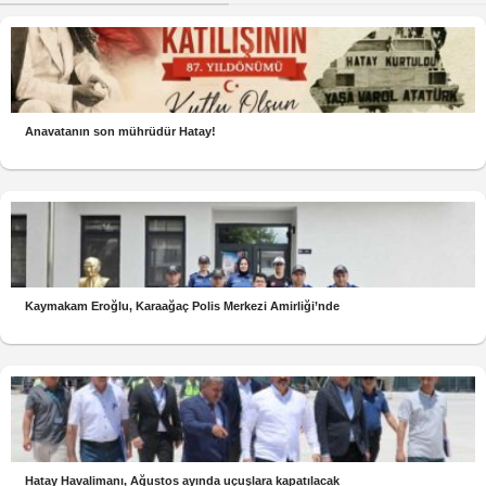
Anavatanın son mührüdür Hatay!
Kaymakam Eroğlu, Karaağaç Polis Merkezi Amirliği’nde
Hatay Havalimanı, Ağustos ayında uçuşlara kapatılacak