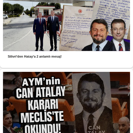
Silivri’den Hatay’a 2 anlamlı mesaj!