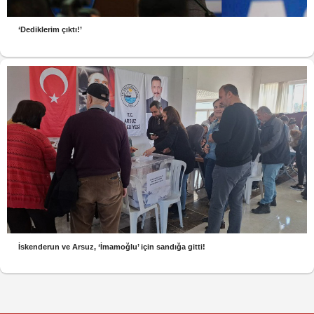
‘Dediklerim çıktı!’
İskenderun ve Arsuz, ‘İmamoğlu’ için sandığa gitti!