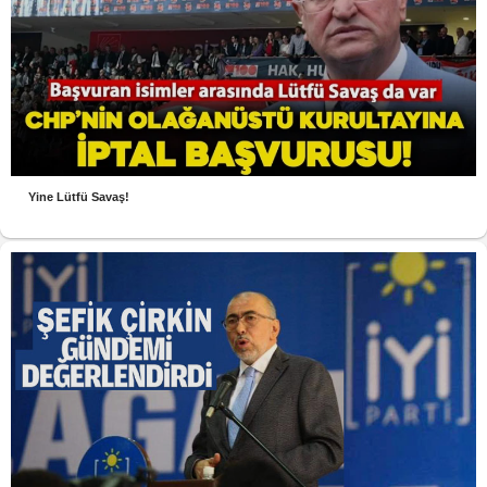
Yine Lütfü Savaş!