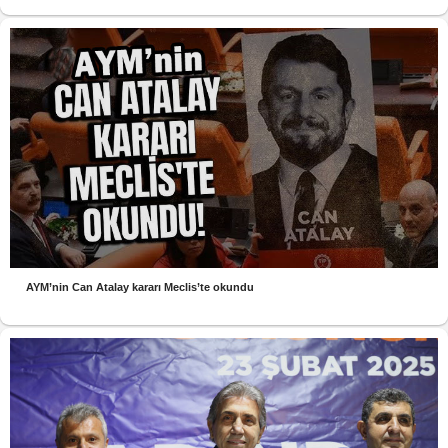
AYM’nin Can Atalay kararı Meclis’te okundu