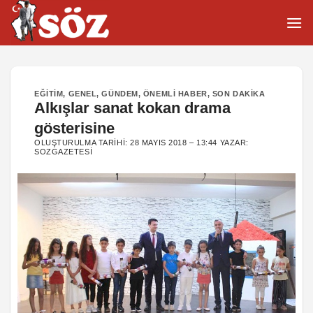
İçeriğe
atla
EĞITIM
,
GENEL
,
GÜNDEM
,
ÖNEMLI HABER
,
SON DAKIKA
Alkışlar sanat kokan drama
gösterisine
OLUŞTURULMA TARIHI:
28 MAYIS 2018 – 13:44
YAZAR:
SOZGAZETESI