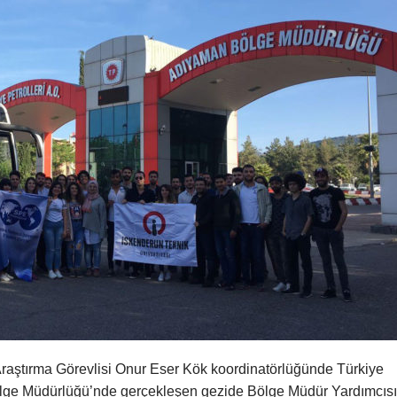
raştırma Görevlisi Onur Eser Kök koordinatörlüğünde Türkiye
ölge Müdürlüğü’nde gerçekleşen gezide Bölge Müdür Yardımcısı