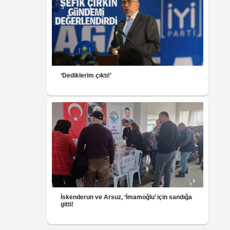
‘Dediklerim çıktı!’
İskenderun ve Arsuz, ‘İmamoğlu’ için sandığa
gitti!