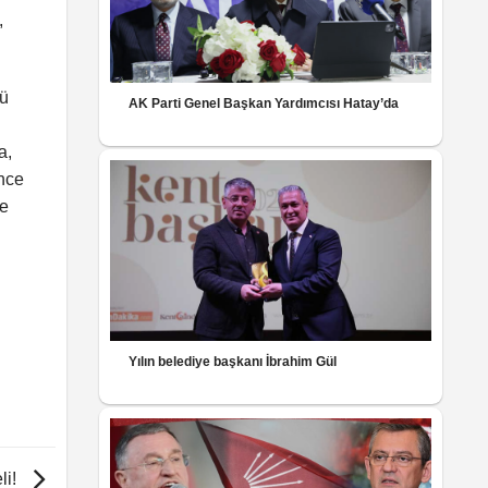
,
ğü
AK Parti Genel Başkan Yardımcısı Hatay’da
a,
önce
de
Yılın belediye başkanı İbrahim Gül
li!