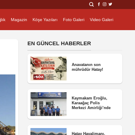
lık
Magazin
Köşe Yazıları
Foto Galeri
Video Galeri
EN GÜNCEL HABERLER
Anavatanın son
mührüdür Hatay!
Kaymakam Eroğlu,
Karaağaç Polis
Merkezi Amirliği’nde
Hatay Havalimanı,