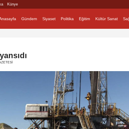
ka
Künye
Anasayfa
Gündem
Siyaset
Politika
Eğitim
Kültür Sanat
Sağ
 yansıdı
ZETESI