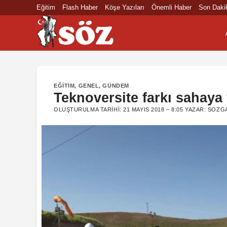
İçeriğe
Eğitim
Flash Haber
Köşe Yazıları
Önemli Haber
Son Daki
atla
EĞITIM
,
GENEL
,
GÜNDEM
Teknoversite farkı sahaya
OLUŞTURULMA TARIHI:
21 MAYIS 2018 – 8:05
YAZAR:
SOZGA