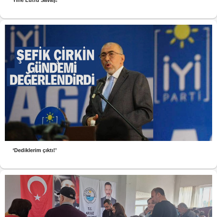
Yine Lütfü Savaş!
‘Dediklerim çıktı!’