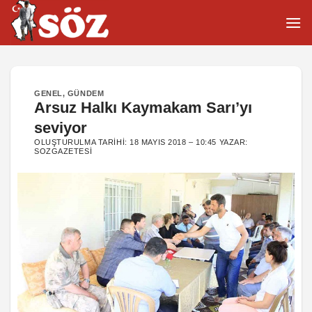
İçeriğe
atla
GENEL
,
GÜNDEM
Arsuz Halkı Kaymakam Sarı’yı
seviyor
OLUŞTURULMA TARIHI:
18 MAYIS 2018 – 10:45
YAZAR:
SOZGAZETESI