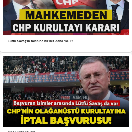
Lütfü Savaş’ın talebine bir kez daha ‘RET’!