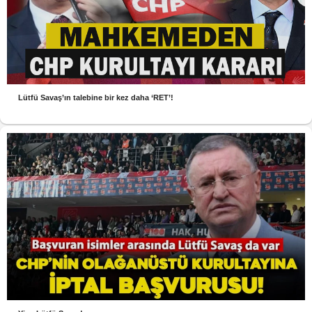
Lütfü Savaş’ın talebine bir kez daha ‘RET’!