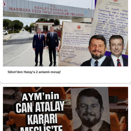
Silivri’den Hatay’a 2 anlamlı mesaj!