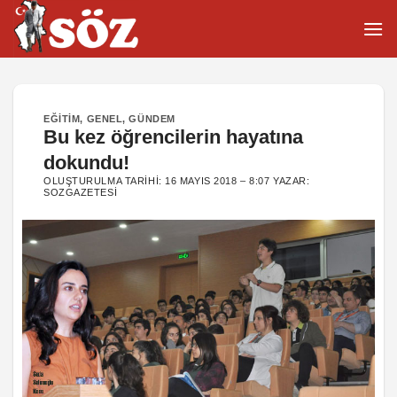
İçeriğe
atla
EĞITIM
,
GENEL
,
GÜNDEM
Bu kez öğrencilerin hayatına
dokundu!
OLUŞTURULMA TARIHI:
16 MAYIS 2018 – 8:07
YAZAR:
SOZGAZETESI