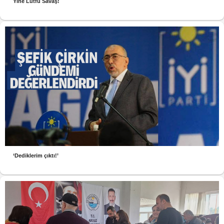
Yine Lütfü Savaş!
‘Dediklerim çıktı!’