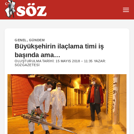
İçeriğe
atla
GENEL
,
GÜNDEM
Büyükşehirin ilaçlama timi iş
başında ama…
OLUŞTURULMA TARIHI:
15 MAYIS 2018 – 11:35
YAZAR:
SOZGAZETESI