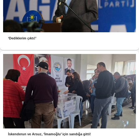
‘Dediklerim çıktı!’
İskenderun ve Arsuz, ‘İmamoğlu’ için sandığa gitti!