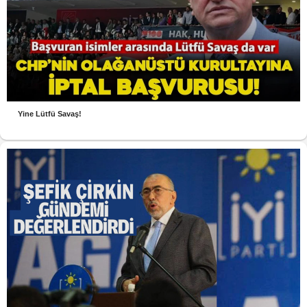
Yine Lütfü Savaş!