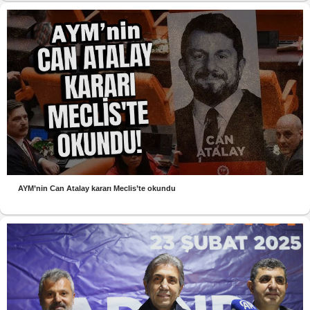
AYM’nin Can Atalay kararı Meclis’te okundu