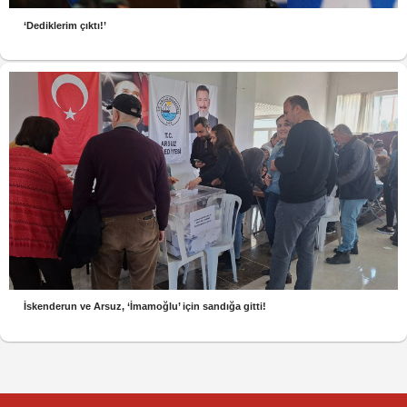
‘Dediklerim çıktı!’
İskenderun ve Arsuz, ‘İmamoğlu’ için sandığa gitti!