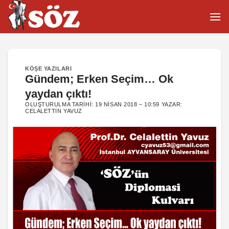
İçeriğe
atla
KÖŞE YAZILARI
Gündem; Erken Seçim… Ok
yaydan çıktı!
OLUŞTURULMA TARIHI:
19 NISAN 2018 – 10:59
YAZAR:
CELALETTIN YAVUZ