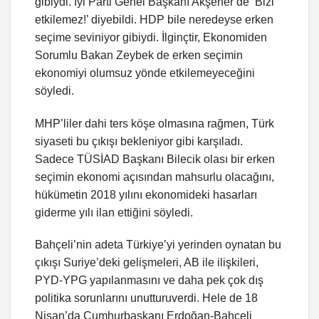
gibiydi. İyi Parti Genel Başkanı Akşener de ‘Bizi
etkilemez!’ diyebildi. HDP bile neredeyse erken
seçime seviniyor gibiydi. İlginçtir, Ekonomiden
Sorumlu Bakan Zeybek de erken seçimin
ekonomiyi olumsuz yönde etkilemeyeceğini
söyledi.
MHP’liler dahi ters köşe olmasına rağmen, Türk
siyaseti bu çıkışı bekleniyor gibi karşıladı.
Sadece TÜSİAD Başkanı Bilecik olası bir erken
seçimin ekonomi açısından mahsurlu olacağını,
hükümetin 2018 yılını ekonomideki hasarları
giderme yılı ilan ettiğini söyledi.
Bahçeli’nin adeta Türkiye’yi yerinden oynatan bu
çıkışı Suriye’deki gelişmeleri, AB ile ilişkileri,
PYD-YPG yapılanmasını ve daha pek çok dış
politika sorunlarını unutturuverdi. Hele de 18
Nisan’da Cumhurbaşkanı Erdoğan-Bahçeli