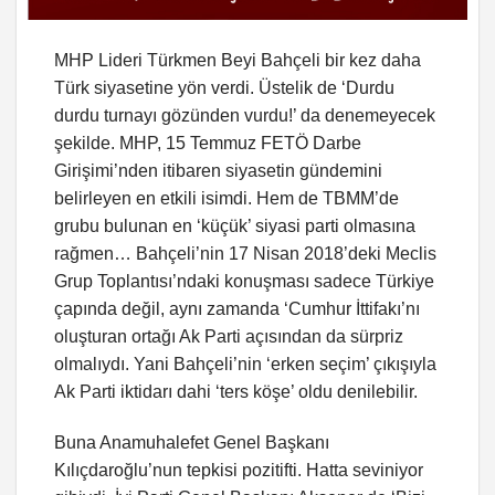
MHP Lideri Türkmen Beyi Bahçeli bir kez daha
Türk siyasetine yön verdi. Üstelik de ‘Durdu
durdu turnayı gözünden vurdu!’ da denemeyecek
şekilde. MHP, 15 Temmuz FETÖ Darbe
Girişimi’nden itibaren siyasetin gündemini
belirleyen en etkili isimdi. Hem de TBMM’de
grubu bulunan en ‘küçük’ siyasi parti olmasına
rağmen… Bahçeli’nin 17 Nisan 2018’deki Meclis
Grup Toplantısı’ndaki konuşması sadece Türkiye
çapında değil, aynı zamanda ‘Cumhur İttifakı’nı
oluşturan ortağı Ak Parti açısından da sürpriz
olmalıydı. Yani Bahçeli’nin ‘erken seçim’ çıkışıyla
Ak Parti iktidarı dahi ‘ters köşe’ oldu denilebilir.
Buna Anamuhalefet Genel Başkanı
Kılıçdaroğlu’nun tepkisi pozitifti. Hatta seviniyor