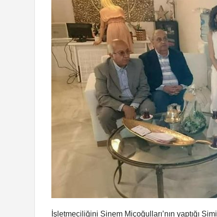
İşletmeciliğini Sinem Miçoğulları’nın yaptığı Simi