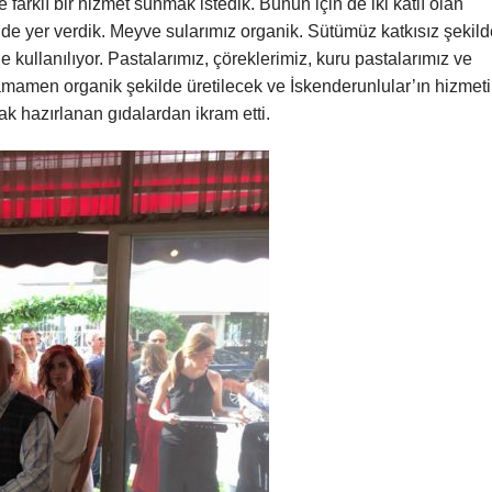
farklı bir hizmet sunmak istedik. Bunun için de iki katlı olan
de yer verdik. Meyve sularımız organik. Sütümüz katkısız şekild
e kullanılıyor. Pastalarımız, çöreklerimiz, kuru pastalarımız ve
amen organik şekilde üretilecek ve İskenderunlular’ın hizmet
ak hazırlanan gıdalardan ikram etti.