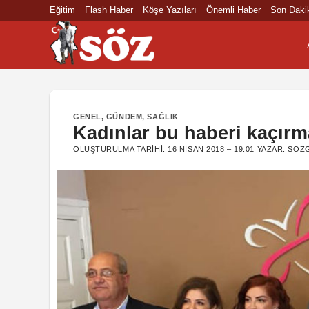
İçeriğe
Eğitim
Flash Haber
Köşe Yazıları
Önemli Haber
Son Daki
atla
GENEL
,
GÜNDEM
,
SAĞLIK
Kadınlar bu haberi kaçırm
OLUŞTURULMA TARIHI:
16 NISAN 2018 – 19:01
YAZAR:
SOZG