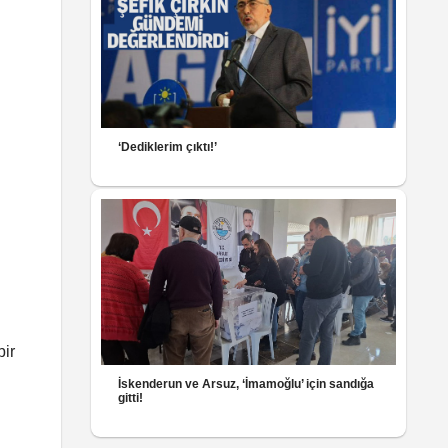
‘Dediklerim çıktı!’
bir
İskenderun ve Arsuz, ‘İmamoğlu’ için sandığa
gitti!