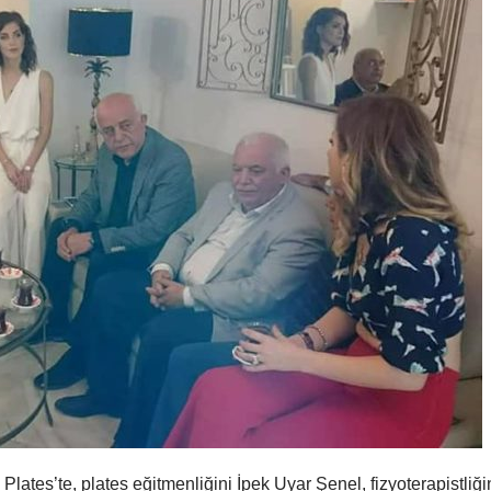
 Plates’te, plates eğitmenliğini İpek Uyar Şenel, fizyoterapistliği