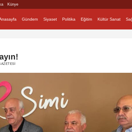
ka
Künye
Anasayfa
Gündem
Siyaset
Politika
Eğitim
Kültür Sanat
Sağ
ayın!
AZETESI