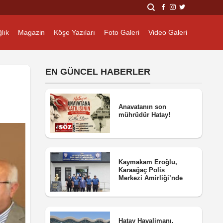
lık
Magazin
Köşe Yazıları
Foto Galeri
Video Galeri
EN GÜNCEL HABERLER
Anavatanın son
mührüdür Hatay!
Kaymakam Eroğlu,
Karaağaç Polis
Merkezi Amirliği’nde
Hatay Havalimanı,