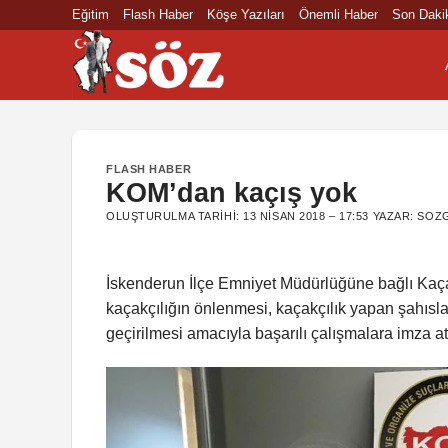
İçeriğe
Eğitim
Flash Haber
Köşe Yazıları
Önemli Haber
Son Daki
atla
FLASH HABER
KOM’dan kaçış yok
OLUŞTURULMA TARIHI:
13 NISAN 2018 – 17:53
YAZAR:
SOZG
İskenderun İlçe Emniyet Müdürlüğüne bağlı Kaça
kaçakçılığın önlenmesi, kaçakçılık yapan şahıs
geçirilmesi amacıyla başarılı çalışmalara imza 