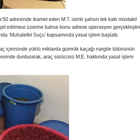
 adresinde ikamet eden M.T. isimli şahsın tek katlı müstakil
 tespit edilmesi üzerine bahse konu adrese operasyon gerçekleşti
kkında ‘Muhalefet Suçu’ kapsamında yasal işlem başlattı.
aç içerisinde yüklü miktarda gümrük kaçağı nargile tütününün
lesinde durdurarak, araç sürücüsü M.E. hakkında yasal işlem