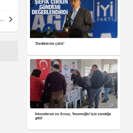
ki…
‘Dediklerim çıktı!’
İskenderun ve Arsuz, ‘İmamoğlu’ için sandığa
gitti!