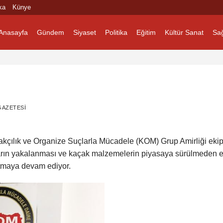
ka
Künye
Anasayfa
Gündem
Siyaset
Politika
Eğitim
Kültür Sanat
Sağ
AZETESI
kçılık ve Organize Suçlarla Mücadele (KOM) Grup Amirliği ekipl
ların yakalanması ve kaçak malzemelerin piyasaya sürülmeden e
atmaya devam ediyor.