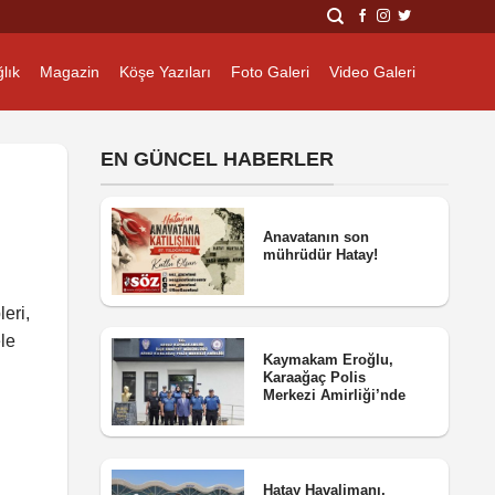
lık
Magazin
Köşe Yazıları
Foto Galeri
Video Galeri
EN GÜNCEL HABERLER
Anavatanın son
mührüdür Hatay!
eri,
le
Kaymakam Eroğlu,
Karaağaç Polis
Merkezi Amirliği’nde
Hatay Havalimanı,