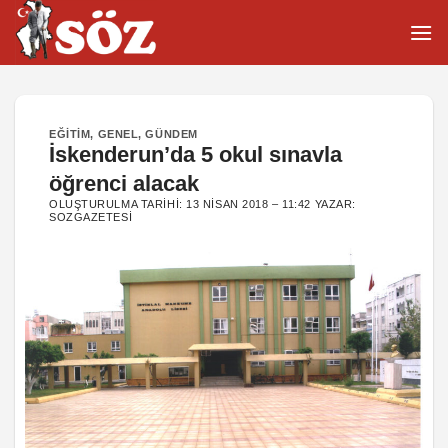
İçeriğe
atla
EĞITIM
,
GENEL
,
GÜNDEM
İskenderun’da 5 okul sınavla
öğrenci alacak
OLUŞTURULMA TARIHI:
13 NISAN 2018 – 11:42
YAZAR:
SOZGAZETESI