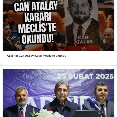
AYM’nin Can Atalay kararı Meclis’te okundu