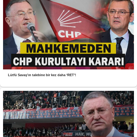
Lütfü Savaş’ın talebine bir kez daha ‘RET’!