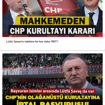
Lütfü Savaş’ın talebine bir kez daha ‘RET’!