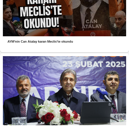
AYM’nin Can Atalay kararı Meclis’te okundu