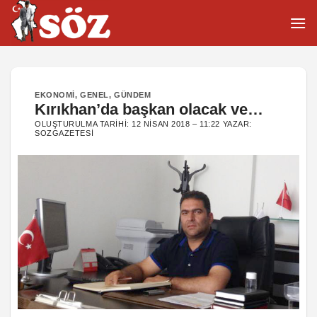
İçeriğe
atla
EKONOMI
,
GENEL
,
GÜNDEM
Kırıkhan’da başkan olacak ve…
OLUŞTURULMA TARIHI:
12 NISAN 2018 – 11:22
YAZAR:
SOZGAZETESI