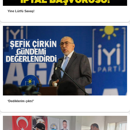
Yine Lütfü Savaş!
‘Dediklerim çıktı!’