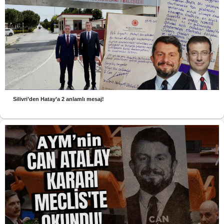
Silivri’den Hatay’a 2 anlamlı mesaj!