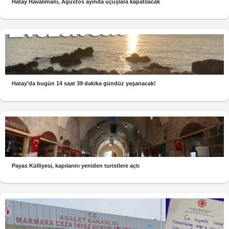
Hatay Havalimanı, Ağustos ayında uçuşlara kapatılacak
Hatay’da bugün 14 saat 39 dakika gündüz yaşanacak!
Payas Külliyesi, kapılarını yeniden turistlere açtı