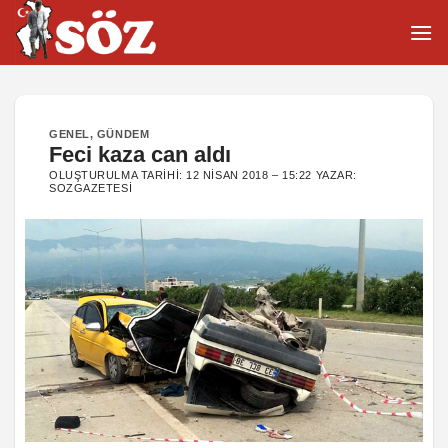
İçeriğe
atla
GENEL
,
GÜNDEM
Feci kaza can aldı
OLUŞTURULMA TARIHI:
12 NISAN 2018 – 15:22
YAZAR:
SOZGAZETESI