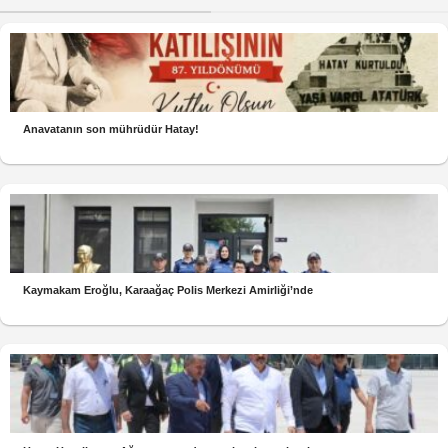
Anavatanın son mührüdür Hatay!
Kaymakam Eroğlu, Karaağaç Polis Merkezi Amirliği’nde