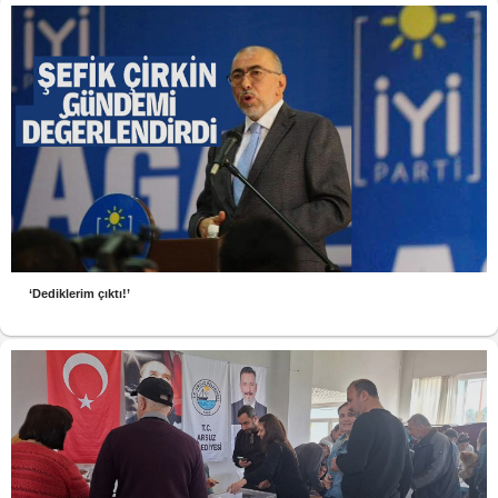
‘Dediklerim çıktı!’