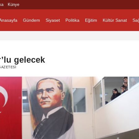
ka
Künye
Anasayfa
Gündem
Siyaset
Politika
Eğitim
Kültür Sanat
Sağ
r’lu gelecek
AZETESI