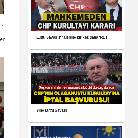
ik
Lütfü Savaş’ın talebine bir kez daha ‘RET’!
ken,
Yine Lütfü Savaş!