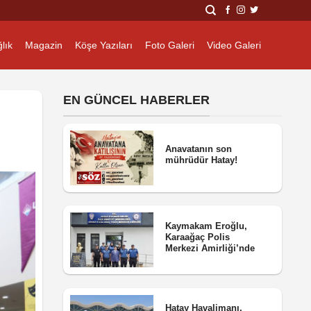
lık
Magazin
Köşe Yazıları
Foto Galeri
Video Galeri
EN GÜNCEL HABERLER
Anavatanın son
mührüdür Hatay!
Kaymakam Eroğlu,
Karaağaç Polis
Merkezi Amirliği’nde
Hatay Havalimanı,