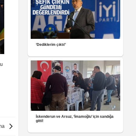
‘Dediklerim çıktı!’
nu
İskenderun ve Arsuz, ‘İmamoğlu’ için sandığa
gitti!
ına