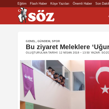
İçeriğe
Eğitim
Flash Haber
Köşe Yazıları
Önemli Haber
Son Daki
atla
GENEL
,
GÜNDEM
,
SPOR
Bu ziyaret Meleklere ‘Uğu
OLUŞTURULMA TARIHI:
12 NISAN 2018 – 13:50
YAZAR:
SOZG