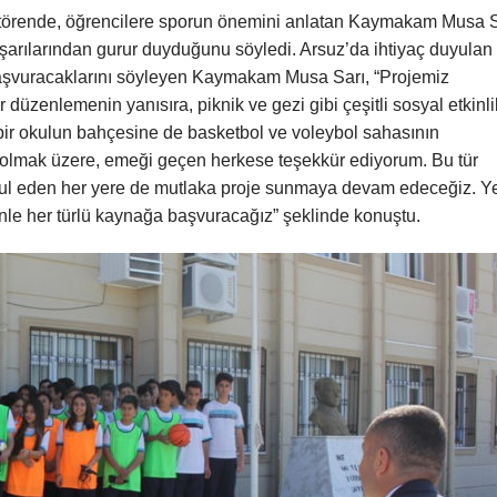
törende, öğrencilere sporun önemini anlatan Kaymakam Musa S
başarılarından gurur duyduğunu söyledi. Arsuz’da ihtiyaç duyulan
a başvuracaklarını söyleyen Kaymakam Musa Sarı, “Projemiz
r düzenlemenin yanısıra, piknik ve gezi gibi çeşitli sosyal etkinli
ir okulun bahçesine de basketbol ve voleybol sahasının
ri olmak üzere, emeği geçen herkese teşekkür ediyorum. Bu tür
bul eden her yere de mutlaka proje sunmaya devam edeceğiz. Y
denle her türlü kaynağa başvuracağız” şeklinde konuştu.