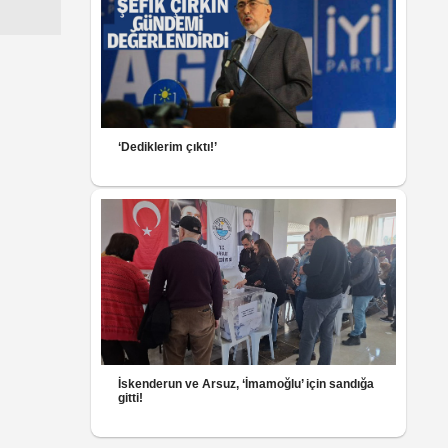
‘Dediklerim çıktı!’
İskenderun ve Arsuz, ‘İmamoğlu’ için sandığa
gitti!