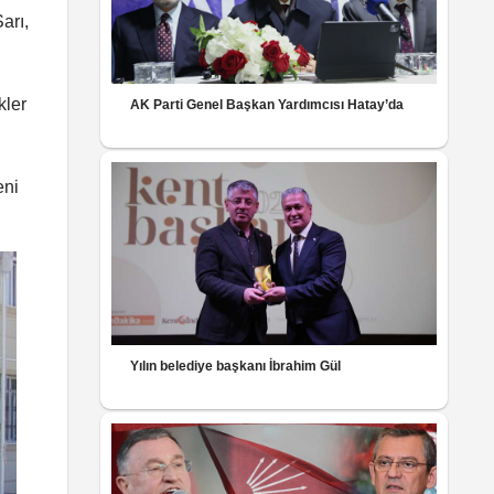
arı,
kler
AK Parti Genel Başkan Yardımcısı Hatay’da
eni
Yılın belediye başkanı İbrahim Gül