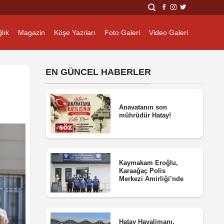
lık
Magazin
Köşe Yazıları
Foto Galeri
Video Galeri
EN GÜNCEL HABERLER
Anavatanın son
mührüdür Hatay!
Kaymakam Eroğlu,
Karaağaç Polis
Merkezi Amirliği’nde
Hatay Havalimanı,