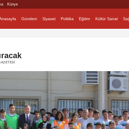
ka
Künye
Anasayfa
Gündem
Siyaset
Politika
Eğitim
Kültür Sanat
Sağ
uracak
AZETESI