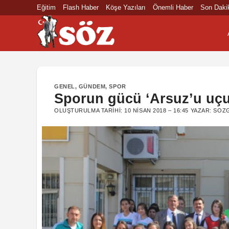
İçeriğe
Eğitim
Flash Haber
Köşe Yazıları
Önemli Haber
Son Daki
atla
GENEL
,
GÜNDEM
,
SPOR
Sporun gücü ‘Arsuz’u uç
OLUŞTURULMA TARIHI:
10 NISAN 2018 – 16:45
YAZAR:
SOZG